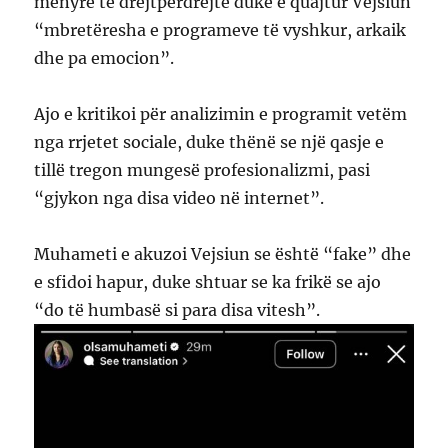
mënyrë të drejtpërdrejtë duke e quajtur Vejsiun
“mbretëresha e programeve të vyshkur, arkaik
dhe pa emocion”.
Ajo e kritikoi për analizimin e programit vetëm
nga rrjetet sociale, duke thënë se një qasje e
tillë tregon mungesë profesionalizmi, pasi
“gjykon nga disa video në internet”.
Muhameti e akuzoi Vejsiun se është “fake” dhe
e sfidoi hapur, duke shtuar se ka frikë se ajo
“do të humbasë si para disa vitesh”.