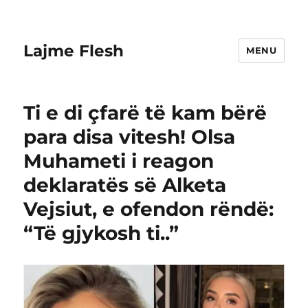
Lajme Flesh
MENU
Ti e di çfarë të kam bërë
para disa vitesh! Olsa
Muhameti i reagon
deklaratës së Alketa
Vejsiut, e ofendon rëndë:
“Të gjykosh ti..”