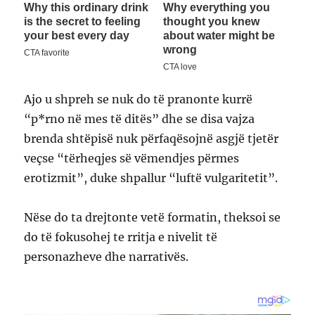
Ajo u shpreh se nuk do të pranonte kurrë
“p*rno në mes të ditës” dhe se disa vajza
brenda shtëpisë nuk përfaqësojnë asgjë tjetër
veçse “tërheqjes së vëmendjes përmes
erotizmit”, duke shpallur “luftë vulgaritetit”.
Nëse do ta drejtonte vetë formatin, theksoi se
do të fokusohej te rritja e nivelit të
personazheve dhe narrativës.