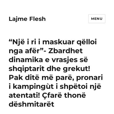
Lajme Flesh
MENU
“Një i ri i maskuar qëlloi
nga afër”- Zbardhet
dinamika e vrasjes së
shqiptarit dhe grekut!
Pak ditë më parë, pronari
i kampingùt i shpëtoi një
atentati! Çfarë thonë
dëshmitarët