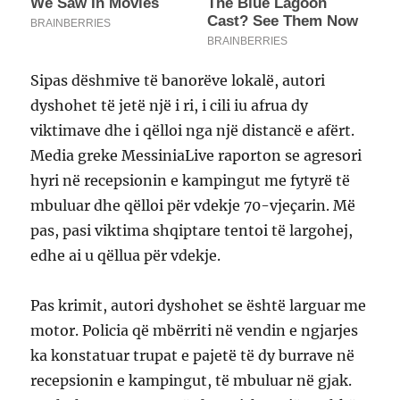
Sipas dëshmive të banorëve lokalë, autori
dyshohet të jetë një i ri, i cili iu afrua dy
viktimave dhe i qëlloi nga një distancë e afërt.
Media greke MessiniaLive raporton se agresori
hyri në recepsionin e kampingut me fytyrë të
mbuluar dhe qëlloi për vdekje 70-vjeçarin. Më
pas, pasi viktima shqiptare tentoi të largohej,
edhe ai u qëllua për vdekje.
Pas krimit, autori dyshohet se është larguar me
motor. Policia që mbërriti në vendin e ngjarjes
ka konstatuar trupat e pajetë të dy burrave në
recepsionin e kampingut, të mbuluar në gjak.