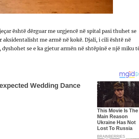
jeçar është dërguar me urgjencë në spital pasi thuhet se
 aksidentalisht me armë në kokë. Djali, i cili është në
, dyshohet se e ka gjetur armën në shtëpinë e një miku t