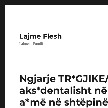
Lajme Flesh
Lajmet e Fundit
Ngjarje TR*GJIKE/
aks*dentalisht në
a*më në shtëpin