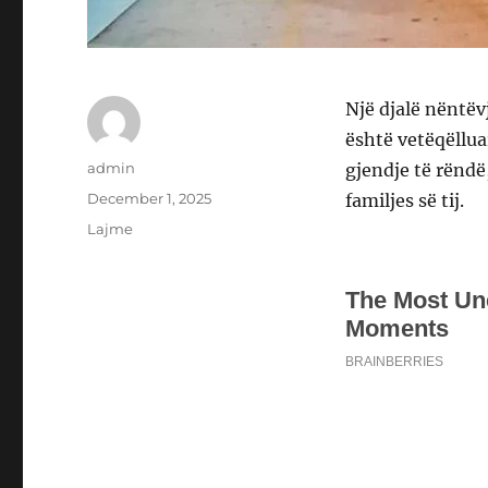
Një djalë nëntëv
është vetëqëlluar
Author
admin
gjendje të rëndë
Posted
December 1, 2025
familjes së tij.
on
Categories
Lajme