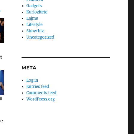
Gadgets
Kuriozitete
Lajme
Lifestyle
Show biz
Uncategorized
META
Log in
Entries feed
Comments feed
WordPress.org
le