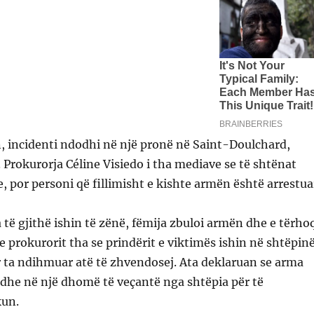
n, incidenti ndodhi në një pronë në Saint-Doulchard,
 Prokurorja Céline Visiedo i tha mediave se të shtënat
e, por personi që fillimisht e kishte armën është arrestua
 të gjithë ishin të zënë, fëmija zbuloi armën dhe e tërho
 prokurorit tha se prindërit e viktimës ishin në shtëpin
ër ta ndihmuar atë të zhvendosej. Ata deklaruan se arma
dhe në një dhomë të veçantë nga shtëpia për të
kun.