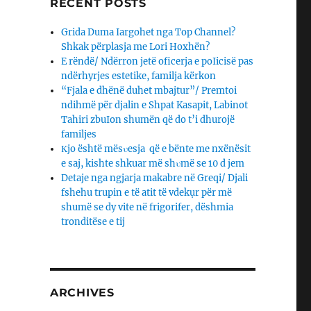
RECENT POSTS
Grida Duma Iargohet nga Top Channel?
Shkak përplasja me Lori Hoxhën?
E rëndë/ Ndërron jetë oficerja e poIicisë pas
ndërhyrjes estetike, familja kërkon
“Fjala e dhënë duhet mbajtur”/ Premtoi
ndihmë për djalin e Shpat Kasapit, Labinot
Tahiri zbuIon shumën që do t’i dhurojë
familjes
Κjo është mësυesja që e bënte me nxënësit
e saj, kishte shkuar më shυmë se 10 d jem
Detaje nga ngjarja makabre në Greqi/ Djali
fshehu trupin e të atit të vdekụr për më
shumë se dy vite në frigorifer, dëshmia
tronditëse e tij
ARCHIVES