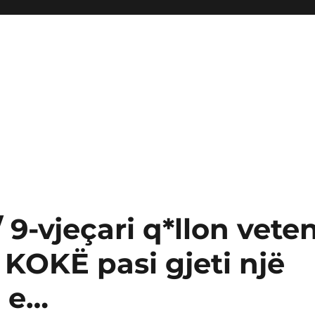
 9-vjeçari q*llon vete
 KOKË pasi gjeti një
ë e…