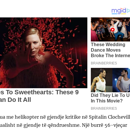
tua me helikopter në gjendje kritike në Spitalin Clochevil
ualisht në gjendje të qëndrueshme. Një burrë 56-vjeçar