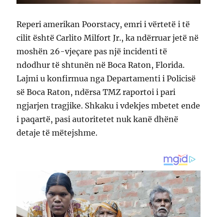
Reperi amerikan Poorstacy, emri i vërtetë i të
cilit është Carlito Milfort Jr., ka ndërruar jetë në
moshën 26-vjeçare pas një incidenti të
ndodhur të shtunën në Boca Raton, Florida.
Lajmi u konfirmua nga Departamenti i Policisë
së Boca Raton, ndërsa TMZ raportoi i pari
ngjarjen tragjike. Shkaku i vdekjes mbetet ende
i paqartë, pasi autoritetet nuk kanë dhënë
detaje të mëtejshme.