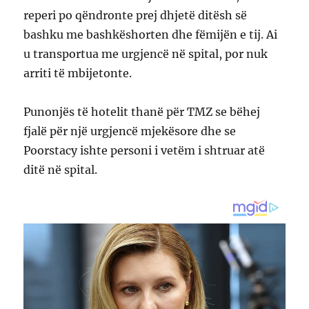
reperi po qëndronte prej dhjetë ditësh së
bashku me bashkëshorten dhe fëmijën e tij. Ai
u transportua me urgjencë në spital, por nuk
arriti të mbijetonte.
Punonjës të hotelit thanë për TMZ se bëhej
fjalë për një urgjencë mjekësore dhe se
Poorstacy ishte personi i vetëm i shtruar atë
ditë në spital.