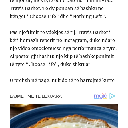
të njohur, mes tyre edhe bateristi i Blink-182,
Travis Barker. Të dy punuan së bashku në
këngët “Choose Life” dhe “Nothing Left”.
Pas njoftimit të vdekjes së tij, Travis Barker i
bëri homazh reperit në Instagram, duke ndarë
një video emocionuese nga performanca e tyre.
Ai postoi gjithashtu një klip të bashkëpunimit
të tyre “Choose Life”, duke shkruar:
U prehsh në paqe, nuk do të të harrojmë kurrë