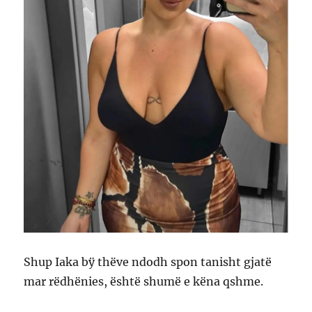
Shup Iaka bÿ thëve ndodh spon tanisht gjatë
mar rëdhënies, është shumë e këna qshme.