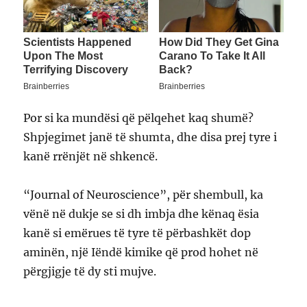
Por si ka mundësi që pëlqehet kaq shumë?
Shpjegimet janë të shumta, dhe disa prej tyre i
kanë rrënjët në shkencë.
“Journal of Neuroscience”, për shembull, ka
vënë në dukje se si dh imbja dhe kënaq ësia
kanë si emërues të tyre të përbashkët dop
aminën, një Iëndë kimike që prod hohet në
përgjigje të dy sti mujve.