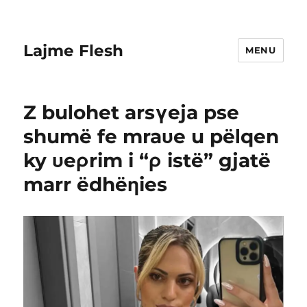
Lajme Flesh
MENU
Z buΙohet arsγeja pse
shumë fe mraυe u pëΙqen
ky υeρrim i “ρ istë” gjatë
marr ëdhëηies