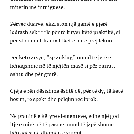
mitetin më intr iguese.
Përveç duarve, ekzi ston një gamë e gjerë
lodrash sek***le për të k ryer këtë praktikë, si
për shembull, kamx hikët e butë prej lëkure.
Për këto arsye, “sp anking” mund të jetë e
kënaqshme në të njëjtën masë si për burrat,
ashtu dhe për gratë.
Gjëja e rën dësishme është që, për të dy, të ketë
besim, re spekt dhe pëlqim rec iprok.
Në praninë e këtyre elementeve, edhe një god
itje e mirë në të pasme mund të japë shumë
kën aqësi në dhomën e gjumit