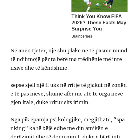
Në anën tjetër, një shu plakë në të pasme mund
të ndihmojë për ta bërë ma rrëdhënie më inte
nsive dhe të këndshme,
sepse sjell një fl uks në rritje të gjakut në zonën
e të pas meve, shumë afër me atë të orga neve
gjen itale, duke rritur eks itimin.
Nga pik ëpamja psi kologjike, megjithatë, “spa
nking” ka të bëjë edhe me din amikën e
dorëzimit dhe të domi nimit, duke e bërë inti