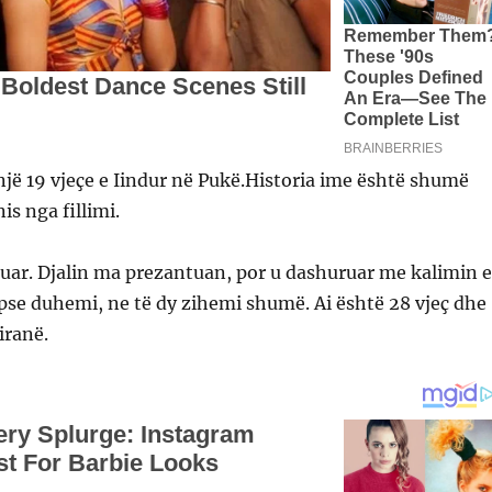
një 19 vjeçe e Iindur në Pukë.Historia ime është shumë
is nga fillimi.
juar. Djalin ma prezantuan, por u dashuruar me kalimin e
pse duhemi, ne të dy zihemi shumë. Ai është 28 vjeç dhe
iranë.