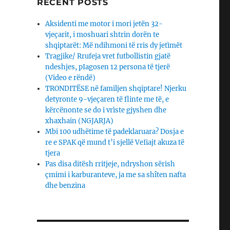
RECENT POSTS
Aksidenti me motor i mori jetën 32-
vjeçarit, i moshuari shtrin dorën te
shqiptarët: Më ndihmoni të rris dy jetìmët
Tragjike/ Rrufeja vret futbollistin gjatë
ndeshjes, pIagosen 12 persona të tjerë
(Video e rëndë)
TRONDITËSE në familjen shqiptare! Njerku
detyronte 9-vjeçaren të flinte me të, e
kërcënonte se do i vrìste gjyshen dhe
xhaxhain (NGJARJA)
Mbi 100 udhëtime të padeklaruara? Dosja e
re e SPAK që mund t’i sjellë VeIiajt akuza të
tjera
Pas disa ditësh rritjeje, ndryshon sërish
çmimi i karburanteve, ja me sa shîten nafta
dhe benzina