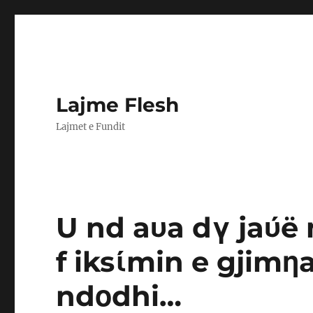
Lajme Flesh
Lajmet e Fundit
U nd aυa dγ jaύë m
f iksίmin e gjimηa
ndοdhi…