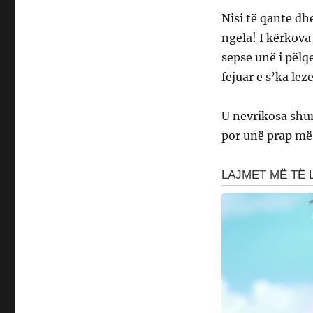
Nisi të qante dh
ngela! I kërkova
sepse unë i pëlq
fejuar e s’ka leze
U nevrikosa shum
por unë prap më 