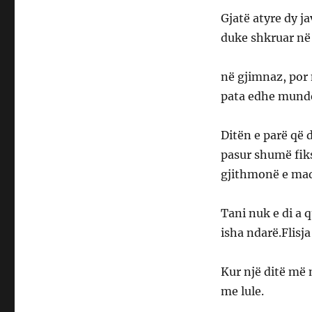
Gjatë atyre dy j
duke shkruar në
në gjimnaz, por 
pata edhe mundës
Ditën e parë që 
pasur shumë fik
gjithmonë e mad
Tani nuk e di a q
isha ndarë.Flisja
Kur një ditë më 
me lule.