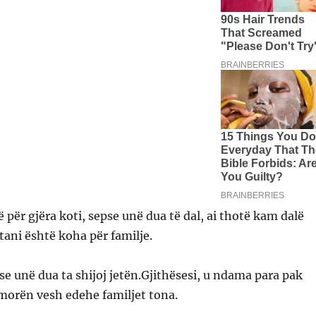
për gjëra koti, sepse unë dua të dal, ai thotë kam dalë
 tani është koha për familje.
e unë dua ta shijoj jetën.Gjithësesi, u ndama para pak
morën vesh edehe familjet tona.