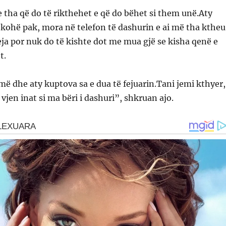
e tha që do të rikthehet e që do bëhet si them unë.Aty
 kohë pak, mora në telefon të dashurin e ai më tha ktheu
eja por nuk do të kishte dot me mua gjë se kisha qenë e
t.
ë dhe aty kuptova sa e dua të fejuarin.Tani jemi kthyer,
vjen inat si ma bëri i dashuri”, shkruan ajo.