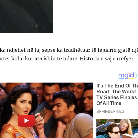
ka ndjehet në faj sepse ka tradhëtuar të fejuarin gjatë nj
tër kohe kur ata ishin të ndarë. Historia e saj e rrëfyer.