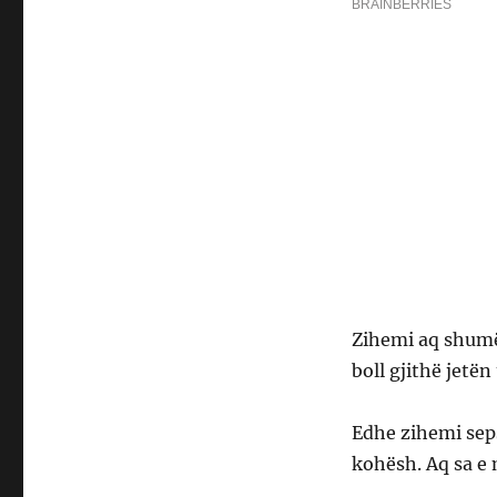
Zihemi aq shumë 
boll gjithë jetën
Edhe zihemi seps
kohësh. Aq sa e 