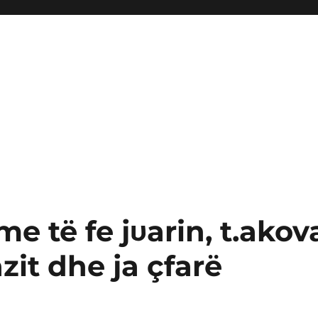
e të fe jυarin, t.akov
zit dhe ja çfarë