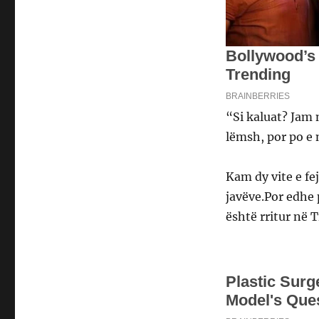
“Si kaluat? Jam 
lëmsh, por po e n
Kam dy vite e fe
javëve.Por edhe 
është rritur në T