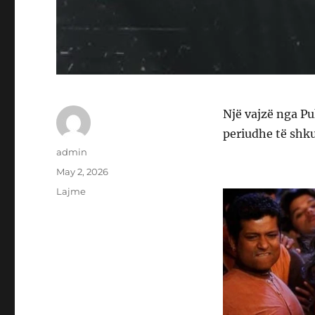
Një vajzë nga Pu
periudhe të shkur
Author
admin
Posted
May 2, 2026
on
Categories
Lajme