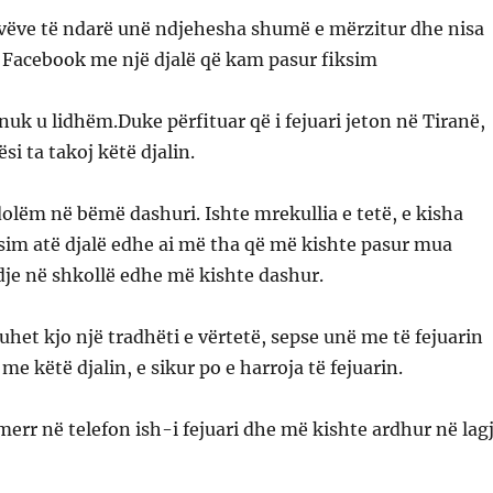
avëve të ndarë unë ndjehesha shumë e mërzitur dhe nisa
 Facebook me një djalë që kam pasur fiksim
nuk u lidhëm.Duke përfituar që i fejuari jeton në Tiranë,
i ta takoj këtë djalin.
dolëm në bëmë dashuri. Ishte mrekullia e tetë, e kisha
sim atë djalë edhe ai më tha që më kishte pasur mua
je në shkollë edhe më kishte dashur.
uhet kjo një tradhëti e vërtetë, sepse unë me të fejuarin
 me këtë djalin, e sikur po e harroja të fejuarin.
merr në telefon ish-i fejuari dhe më kishte ardhur në lag