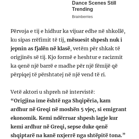
Përvoja e tij e hidhur ka vijuar edhe në shkollë,
ku sipas rrëfimit të tij,
mësuesit shpesh nuk i
jepnin as fjalën në klasë
, vetëm për shkak të
origjinës së tij. Kjo formë e heshtur e racizmit
ka qenë një barrë e madhe për një fëmijë që
përpiqej të përshtatej në një vend të ri.
Vetë aktori u shpreh në intervistë:
“Origjina ime është nga Shqipëria, kam
ardhur në Greqi në moshën 5 vjeç, si emigrant
ekonomik. Kemi ndërruar shpesh lagje kur
kemi ardhur në Greqi, sepse duke qenë
shqiptarë na kanë nxjerrë nga shtëpitë tona.”