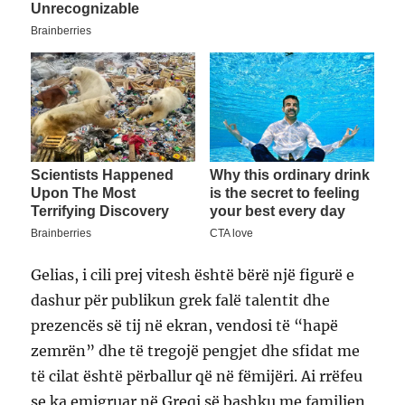
Gelias, i cili prej vitesh është bërë një figurë e
dashur për publikun grek falë talentit dhe
prezencës së tij në ekran, vendosi të “hapë
zemrën” dhe të tregojë pengjet dhe sfidat me
të cilat është përballur që në fëmijëri. Ai rrëfeu
se ka emigruar në Greqi së bashku me familjen