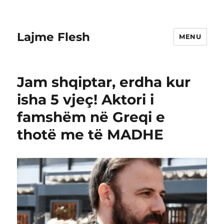
Lajme Flesh
MENU
Jam shqiptar, erdha kur
isha 5 vjeç! Aktori i
famshëm në Greqi e
thotë me të MADHE