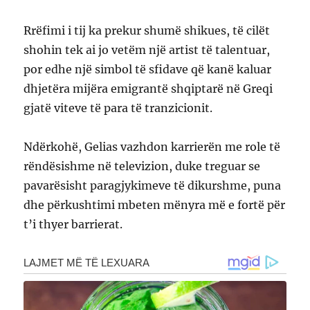
Rrëfimi i tij ka prekur shumë shikues, të cilët
shohin tek ai jo vetëm një artist të talentuar,
por edhe një simbol të sfidave që kanë kaluar
dhjetëra mijëra emigrantë shqiptarë në Greqi
gjatë viteve të para të tranzicionit.
Ndërkohë, Gelias vazhdon karrierën me role të
rëndësishme në televizion, duke treguar se
pavarësisht paragjykimeve të dikurshme, puna
dhe përkushtimi mbeten mënyra më e fortë për
t’i thyer barrierat.