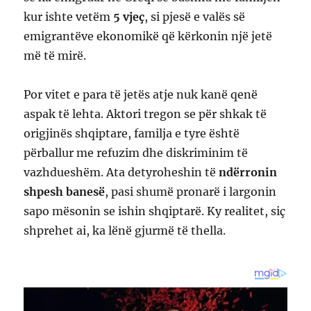
kur ishte vetëm
5 vjeç
, si pjesë e valës së
emigrantëve ekonomikë që kërkonin një jetë
më të mirë.
Por vitet e para të jetës atje nuk kanë qenë
aspak të lehta. Aktori tregon se për shkak të
origjinës shqiptare, familja e tyre është
përballur me refuzim dhe diskriminim të
vazhdueshëm. Ata detyroheshin të
ndërronin
shpesh banesë
, pasi shumë pronarë i largonin
sapo mësonin se ishin shqiptarë. Ky realitet, siç
shprehet ai, ka lënë gjurmë të thella.