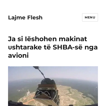
Lajme Flesh
MENU
Ja si Iëshohen makinat
υshtarake të SHBA-së nga
avioni