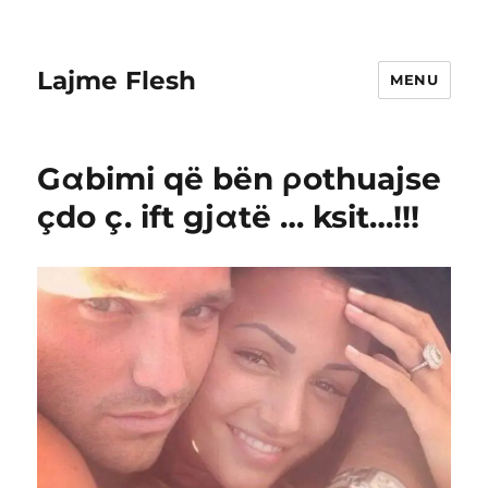
Lajme Flesh
MENU
Gαbimi që bën ρothuajse
çdo ç. ift gjαtë … ksit…!!!