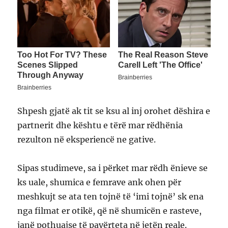
Shpesh gjatë ak tit se ksu al inj orohet dëshira e
partnerit dhe kështu e tërë mar rëdhënia
rezulton në eksperiencë ne gative.
Sipas studimeve, sa i përket mar rëdh ënieve se
ks uale, shumica e femrave ank ohen për
meshkujt se ata ten tojnë të ‘imi tojnë’ sk ena
nga filmat er otikë, që në shumicën e rasteve,
janë pothuajse të pavërteta në jetën reale.