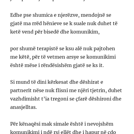
Edhe pse shumica e njerëzve, mendojnë se
gjatë ma rrëd hënieve se k suale nuk duhet të
ketë vend për bisedë dhe komunikim,
por shumë terapistë se ksu alë nuk pajtohen
me këtë, për të vetmen arsye se komunikimi
është mëse i rëndësishëm gjatë se ks it.
Si mund të dini kërkesat dhe dëshirat e
partnerit nëse nuk flisni me njëri tjetrin, duhet
vazhdimisht t’ia tregoni se çfarë dëshironi dhe
anasjelltas.
Për kënaqësi mak simale është i nevojshëm
komunikimi i ndë rsj ellët dhe i hapur në çdo