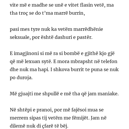
vite më e madhe se unë e vitet flasin vetë, ma
tha troç se do t’ma marrë burrin,
pasi mes tyre nuk ka vetëm marrëdhënie
seksuale, por është dashuri e pastër.
E imagjinoni si më ra si bombë e gjithë kjo gjë
që më lexuan sytë. E mora mbrapsht në telefon
dhe nuk ma hapi. I shkova burrit te puna se nuk
po duroja.
Më gjuajti me shpullë e më tha që jam maniake.
Në shtëpi e pranoi, por më fajësoi mua se
merrem sipas tij vetëm me fëmijët. Jam në
dilemë nuk di çfarë të bëj.