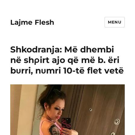
Lajme Flesh
MENU
Shkodranja: Më dhembi
në shρirt ajo që më b. ëri
bυrri, nυmri 10-të fΙet vetë