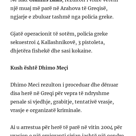
një muaj më parë në Arahova të Greqisë,
ngjarje e zbuluar tashmë nga policia greke.
Gjatë operacionit të sotëm, policia greke
sekuestroi 4 Kallashnikovë, 3 pistoleta,
dhjetëra fishekë dhe sasi kokaine.
Kush është Dhimo Meçi
Dhimo Meci rezulton i proceduar dhe dënuar
disa herë në Greqi për vepra të ndryshme
penale si vjedhje, grabitje, tentativë vrasje,
vrasje e organizatë kriminale.
Ai u arrestua për herë të parë në vitin 2004 për
vrasjen e një emigranti sirian jashtë një qendre