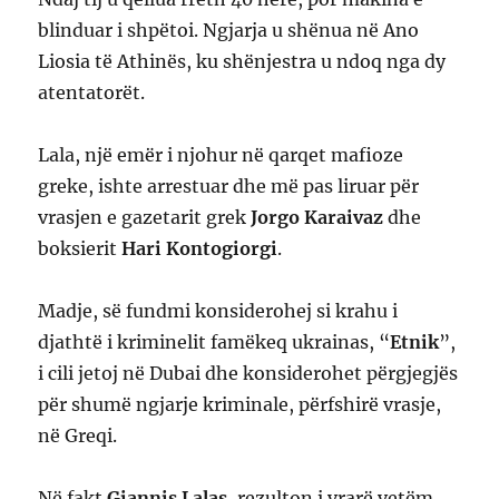
blinduar i shpëtoi. Ngjarja u shënua në Ano
Liosia të Athinës, ku shënjestra u ndoq nga dy
atentatorët.
Lala, një emër i njohur në qarqet mafioze
greke, ishte arrestuar dhe më pas liruar për
vrasjen e gazetarit grek
Jorgo Karaivaz
dhe
boksierit
Hari Kontogiorgi
.
Madje, së fundmi konsiderohej si krahu i
djathtë i kriminelit famëkeq ukrainas, “
Etnik
”,
i cili jetoj në Dubai dhe konsiderohet përgjegjës
për shumë ngjarje kriminale, përfshirë vrasje,
në Greqi.
Në fakt
Giannis Lalas
, rezulton i vrarë vetëm