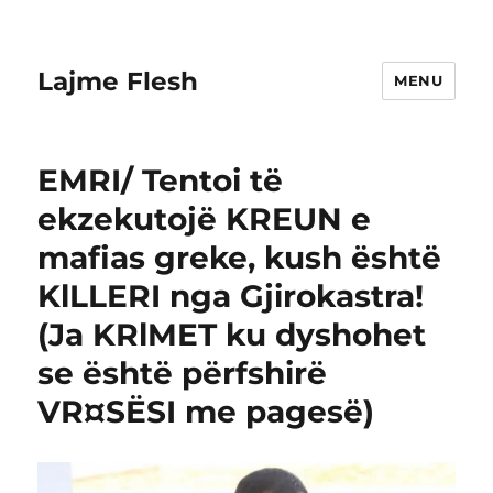
Lajme Flesh
MENU
EMRI/ Tentoi të
ekzekutojë KREUN e
mafias greke, kush është
KlLLERI nga Gjirokastra!
(Ja KRlMET ku dyshohet
se është përfshirë
VR¤SËSI me pagesë)