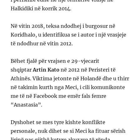
Halkidiki në korrik 2014.
Në vitin 2018, teksa ndodhej i burgosur në
Koridhalo, u identifikua se i autor i një vrasjeje
të ndodhur në vitin 2012.
Bëhet fjalë për vrajsen e 29-vjecarit
shqiptar
Artin Kato
në 2012 në Peristeri të
Athinës. Viktima jetonte në Holandë dhe u thirr
në takimin kurth nga Meci, i cili komunikonte
me të në Facebook me emër fals femre
“Anastasia”.
Dyshohet se mes tyre kishte konflikte
personale, nuk dihet se si Meci ka fituar sërish
lirinë pas gjithë ketyre akuzave të rënda.