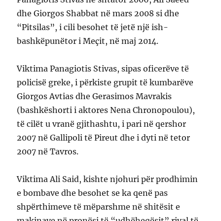
dhe Giorgos Shabbat në mars 2008 si dhe
“Pitsilas”, i cili besohet të jetë një ish-
bashkëpunëtor i Meçit, në maj 2014.
Viktima Panagiotis Stivas, sipas oficerëve të
policisë greke, i përkiste grupit të kumbarëve
Giorgos Avtias dhe Gerasimos Mavrakis
(bashkëshorti i aktores Nena Chronopoulou),
të cilët u vranë gjithashtu, i pari në qershor
2007 në Gallipoli të Pireut dhe i dyti në tetor
2007 në Tavros.
Viktima Ali Said, kishte njohuri për prodhimin
e bombave dhe besohet se ka qenë pas
shpërthimeve të mëparshme në shitësit e
makinave në pronësi të “udhëheqësit” rival të