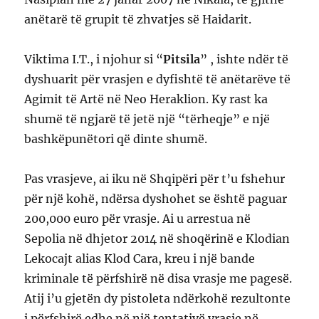
anëtarë të grupit të zhvatjes së Haidarit.
Viktima I.T., i njohur si “
Pitsila
” , ishte ndër të
dyshuarit për vrasjen e dyfishtë të anëtarëve të
Agimit të Artë në Neo Heraklion. Ky rast ka
shumë të ngjarë të jetë një “tërheqje” e një
bashkëpunëtori që dinte shumë.
Pas vrasjeve, ai iku në Shqipëri për t’u fshehur
për një kohë, ndërsa dyshohet se është paguar
200,000 euro për vrasje. Ai u arrestua në
Sepolia në dhjetor 2014 në shoqërinë e Klodian
Lekocajt alias Klod Cara, kreu i një bande
kriminale të përfshirë në disa vrasje me pagesë.
Atij i’u gjetën dy pistoleta ndërkohë rezultonte
i përfshirë edhe në një tentativë vrasje në