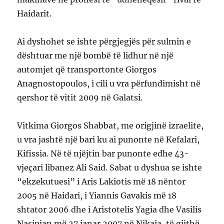
Haidarit.
Ai dyshohet se ishte përgjegjës për sulmin e
dështuar me një bombë të lidhur në një
automjet që transportonte Giorgos
Anagnostopoulos, i cili u vra përfundimisht në
qershor të vitit 2009 në Galatsi.
Vitkima Giorgos Shabbat, me origjinë izraelite,
u vra jashtë një bari ku ai punonte në Kefalari,
Kifissia. Në të njëjtin bar punonte edhe 43-
vjeçari libanez Ali Said. Sabat u dyshua se ishte
“ekzekutuesi” i Aris Lakiotis më 18 nëntor
2005 në Haidari, i Yiannis Gavakis më 18
shtator 2006 dhe i Aristotelis Yagia dhe Vasilis
Nasipian më 27 janar 2007 në Nikaia, të gjithë