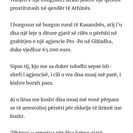
prostitutash në qendër të Athinës.
I burgosur në burgun rural të Kasandrës, atij i’u
dha një leje 9 ditore gjatë së cilës u përfshi në
grabitjen e një agjencie Pro-Po në Glifadha,
duke vjedhur 65.000 euro.
Sipas tij, kjo me sa duket ndodhi sepse ish-
shefi i agjencisë, i cili u vra disa muaj më parë, i
kishte borxh para.
Ai u lirua me kusht disa muaj më vonë përpara
se të arrestohej përsëri për shkelje të lirimit me
kusht.
‘Dhimo’ u arrestua për disa krime gjatë