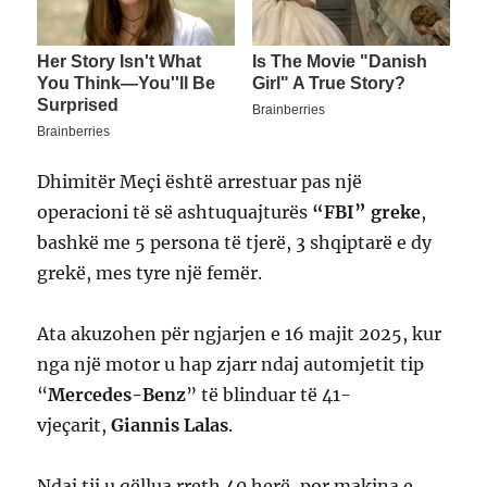
Dhimitër Meçi është arrestuar pas një
operacioni të së ashtuquajturës
“FBI” greke
,
bashkë me 5 persona të tjerë, 3 shqiptarë e dy
grekë, mes tyre një femër.
Ata akuzohen për ngjarjen e 16 majit 2025, kur
nga një motor u hap zjarr ndaj automjetit tip
“
Mercedes-Benz
” të blinduar të 41-
vjeçarit,
Giannis Lalas
.
Ndaj tij u qëllua rreth 40 herë, por makina e