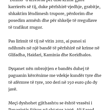
karrierës së tij, duke përfshirë vjedhje, grabitje,
shkaktim lëndimesh trupore, përdorim dhe
posedim armësh dhe për shkelje të rregullave
të trafikut rrugor.
Pas lirimit të tij në vitin 2011, ai punoi si
ndihmës në një bandë të përfshirë në krime në
Glifadha, Haidari, Kaminia dhe Koridhalos.
Dyqanet nën mbrojtjen e bandës duhej të
paguanin kërcënime me vdekje kundër tyre dhe
të afërmve të tyre, 100 deri në 150 euro çdo dy
javë.
Meçi dyshohet gjithashtu se është vrasësi i
Panagiotis Stivas në shtator 2006, Ali Saeed