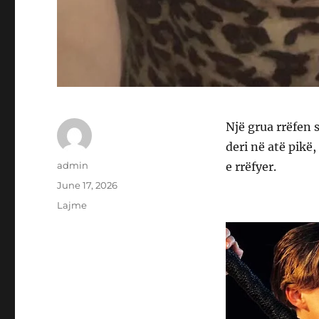
Një grua rrëfen
deri në atë pikë
Author
admin
e rrëfyer.
Posted
June 17, 2026
on
Categories
Lajme