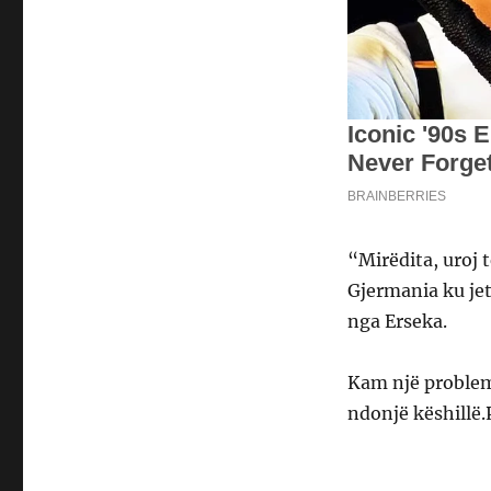
“Mirëdita, uroj 
Gjermania ku jet
nga Erseka.
Kam një problem 
ndonjë këshillë.