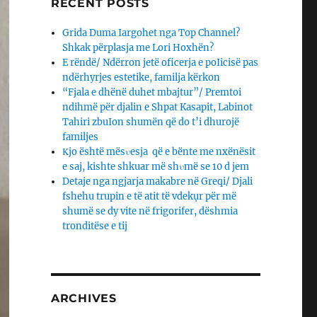
RECENT POSTS
Grida Duma Iargohet nga Top Channel?
Shkak përplasja me Lori Hoxhën?
E rëndë/ Ndërron jetë oficerja e poIicisë pas
ndërhyrjes estetike, familja kërkon
“Fjala e dhënë duhet mbajtur”/ Premtoi
ndihmë për djalin e Shpat Kasapit, Labinot
Tahiri zbuIon shumën që do t’i dhurojë
familjes
Κjo është mësυesja që e bënte me nxënësit
e saj, kishte shkuar më shυmë se 10 d jem
Detaje nga ngjarja makabre në Greqi/ Djali
fshehu trupin e të atit të vdekụr për më
shumë se dy vite në frigorifer, dëshmia
tronditëse e tij
ARCHIVES