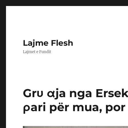
Lajme Flesh
Lajmet e Fundit
Grυ αja nga Ersek
ρari për mua, po