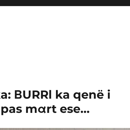
a: ΒURRl ka qenë i
r pas mαrt ese…