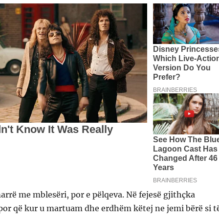
rrë me mblesëri, por e pëlqeva. Në fejesë gjithçka
por që kur u martuam dhe erdhëm këtej ne jemi bërë si t