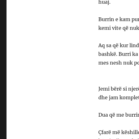
huaj.
Burrin e kam pun
kemi vite që nuk
Aq sa që kur lin
bashkë. Burri ka
mes nesh nuk po
Jemi bërë si njer
dhe jam komplet 
Dua që me burrin t
Çfarë më këshill