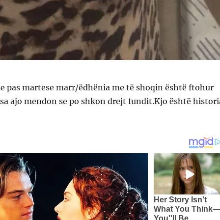
 se pas martese marr/ëdhënia me të shoqin është ftohur
, sa ajo mendon se po shkon drejt fundit.Kjo është histori