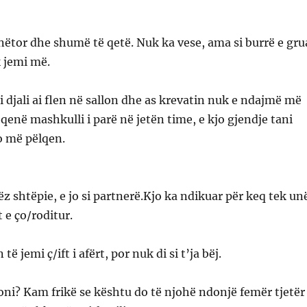
ëtor dhe shumë të qetë. Nuk ka vese, ama si burrë e gru
 jemi më.
di djali ai flen në sallon dhe as krevatin nuk e ndajmë më
 qenë mashkulli i parë në jetën time, e kjo gjendje tani
 më pëlqen.
ëz shtëpie, e jo si partnerë.Kjo ka ndikuar për keq tek un
e ço/roditur.
ë jemi ç/ift i afërt, por nuk di si t’ja bëj.
oni? Kam frikë se kështu do të njohë ndonjë femër tjetër