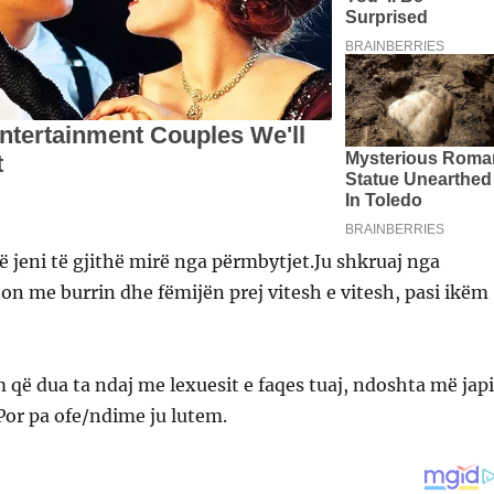
të jeni të gjithë mirë nga përmbytjet.Ju shkruaj nga
on me burrin dhe fëmijën prej vitesh e vitesh, pasi ikëm
që dua ta ndaj me lexuesit e faqes tuaj, ndoshta më jap
Por pa ofe/ndime ju lutem.