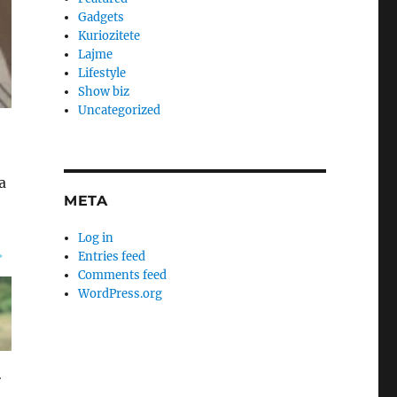
Gadgets
Kuriozitete
Lajme
Lifestyle
Show biz
Uncategorized
a
META
Log in
Entries feed
Comments feed
WordPress.org