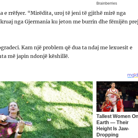
a e rrëfyer. “Mirëdita, uroj të jeni të gjithë mirë nga
kruaj nga Gjermania ku jeton me burrin dhe fëmijën pre
gradeci. Kam një problem që dua ta ndaj me lexuesit e
hta më japin ndonjë këshillë.