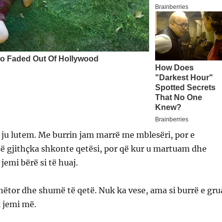
ju lutem. Me burrin jam marrë me mblesëri, por e
së gjithçka shkonte qetësi, por që kur u martuam dhe
jemi bërë si të huaj.
ëtor dhe shumë të qetë. Nuk ka vese, ama si burrë e gru
 jemi më.