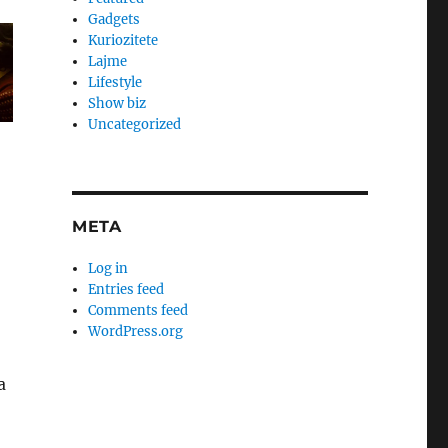
Gadgets
Kuriozitete
Lajme
Lifestyle
Show biz
Uncategorized
META
Log in
Entries feed
Comments feed
WordPress.org
a