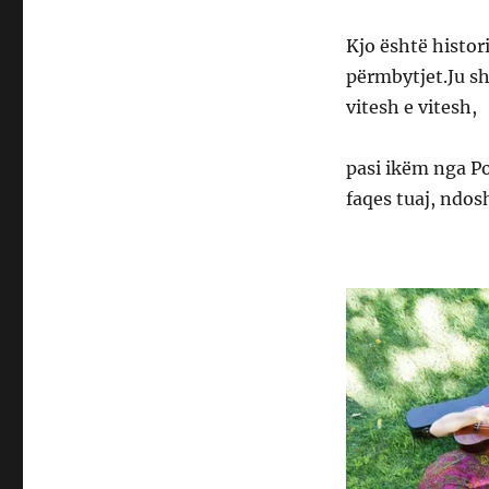
Kjo është histori
përmbytjet.Ju sh
vitesh e vitesh,
pasi ikëm nga Po
faqes tuaj, ndos