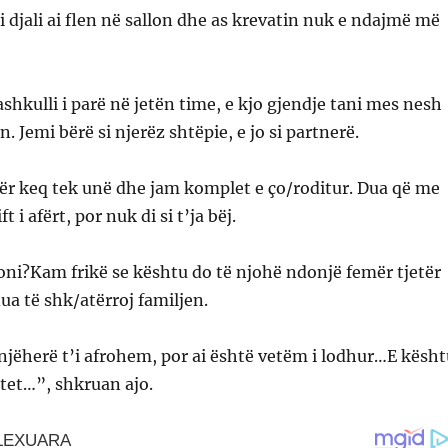
di djali ai flen në sallon dhe as krevatin nuk e ndajmë më
shkulli i parë në jetën time, e kjo gjendje tani mes nesh
 Jemi bërë si njerëz shtëpie, e jo si partnerë.
ër keq tek unë dhe jam komplet e ço/roditur. Dua që me
ft i afërt, por nuk di si t’ja bëj.
oni?Kam frikë se kështu do të njohë ndonjë femër tjetër
ua të shk/atërroj familjen.
herë t’i afrohem, por ai është vetëm i lodhur…E kësht
tet…”, shkruan ajo.