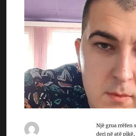
Një grua rrëfen
deri në atë pìkë