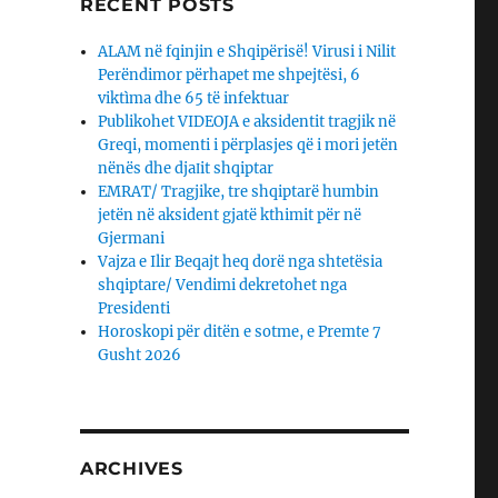
RECENT POSTS
ALAM në fqinjin e Shqipërisë! Virusi i Nilit
Perëndimor përhapet me shpejtësi, 6
viktìma dhe 65 të infektuar
Publikohet VIDEOJA e aksidentit tragjik në
Greqi, momenti i përplasjes që i mori jetën
nënës dhe djaΙit shqiptar
EMRAT/ Tragjike, tre shqiptarë humbin
jetën në aksident gjatë kthimit për në
Gjermani
Vajza e Ilir Beqajt heq dorë nga shtetësia
shqiptare/ Vendimi dekretohet nga
Presidenti
Horoskopi për ditën e sotme, e Premte 7
Gusht 2026
ARCHIVES