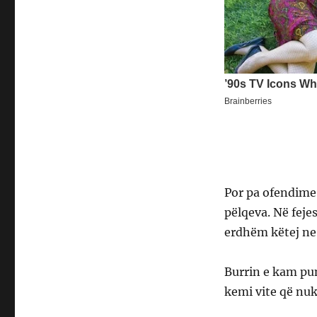
Por pa ofendime 
pëlqeva. Në feje
erdhëm këtej ne 
Burrin e kam pun
kemi vite që nuk