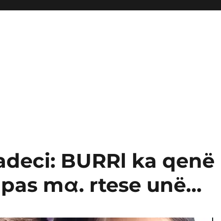
adeci: BURRl ka qenë 
 pas mα. rtese unë…