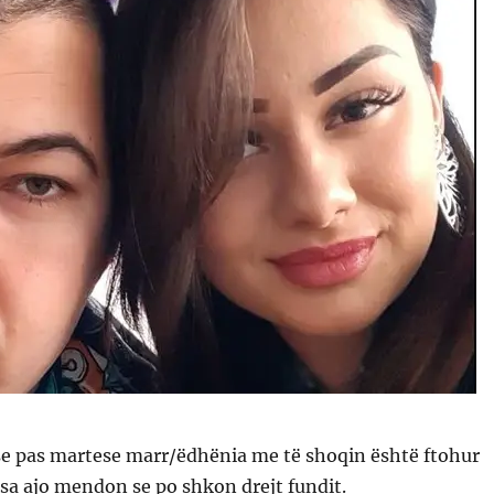
 se pas martese marr/ëdhënia me të shoqin është ftohur
, sa ajo mendon se po shkon drejt fundit.