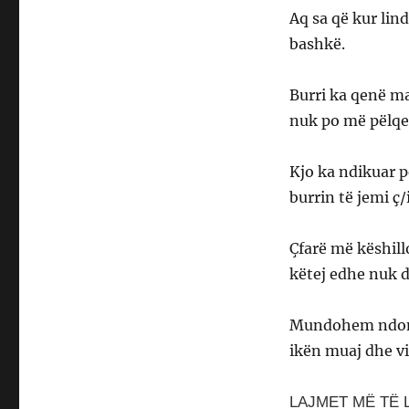
Aq sa që kur lin
bashkë.
Burri ka qenë ma
nuk po më pëlqen.
Kjo ka ndikuar p
burrin të jemi ç/i
Çfarë më këshill
këtej edhe nuk d
Mundohem ndonjë
ikën muaj dhe vi