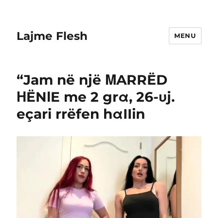
Lajme Flesh
MENU
“Jam në një ΜARRËD
ΗËNlE me 2 grα, 26-υj.
eçari rrëfen hαIIin