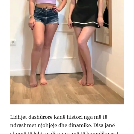
Lidhjet dashùrore kanë histori nga më të
ndryshmet njohjeje dhe dinamike. Disa janë
shumë të lehta e disa nga më të komplikuarat.