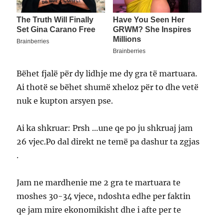
Bëhet fjalë për dy lidhje me dy gra të martuara.
Ai thotë se bëhet shumë xheloz për to dhe vetë
nuk e kupton arsyen pse.
Ai ka shkruar: Prsh …une qe po ju shkruaj jam
26 vjec.Po dal direkt ne temë pa dashur ta zgjas
.
Jam ne mardhenie me 2 gra te martuara te
moshes 30-34 vjece, ndoshta edhe per faktin
qe jam mire ekonomikisht dhe i afte per te