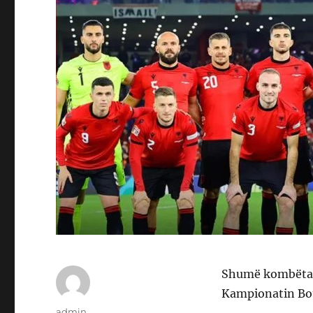
Shumë kombëtare,
Kampionatin Botë
Author
admin