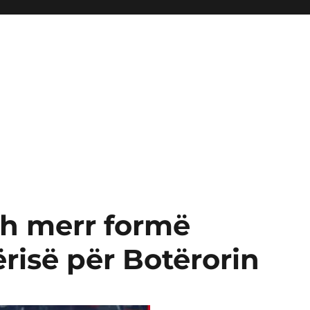
rih merr formë
ërisë për Botërorin