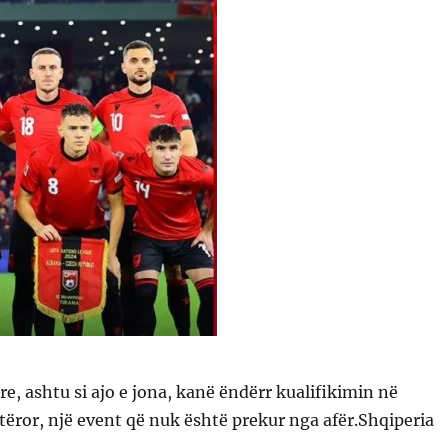
 ashtu si ajo e jona, kanë ëndërr kualifikimin në
ror, një event që nuk është prekur nga afër.Shqiperia