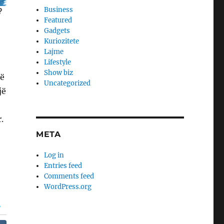
Business
Featured
Gadgets
Kuriozitete
Lajme
Lifestyle
Show biz
në
Uncategorized
jë
.
META
Log in
Entries feed
Comments feed
WordPress.org