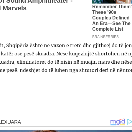
it, Shqipëria është në vazon e tretë dhe gjithsej do të je
 katër ose pesë skuadra. Nëse kuqezinjtë shortohen në n
uadra, eliminatoret do të nisin në muajin mars dhe nëse
 me pesë, ndeshjet do të luhen nga shtatori deri në nëntor