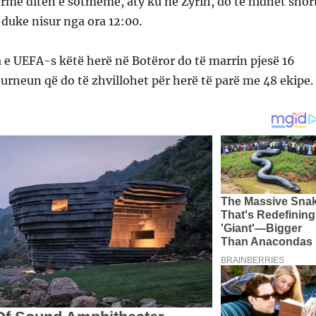
ormë ditën e sotmeme, aty ku në Zyrih, do të hidhet shor
, duke nisur nga ora 12:00.
 e UEFA-s këtë herë në Botëror do të marrin pjesë 16
rneun që do të zhvillohet për herë të parë me 48 ekipe.