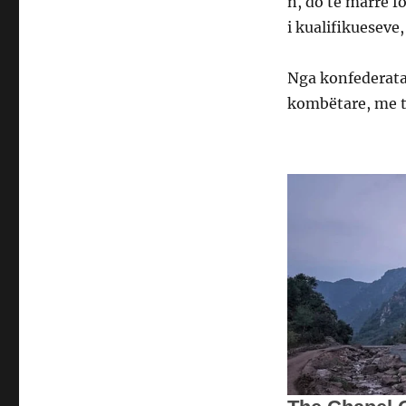
n, do të marrë f
i kualifikueseve
Nga konfederata
kombëtare, me tu