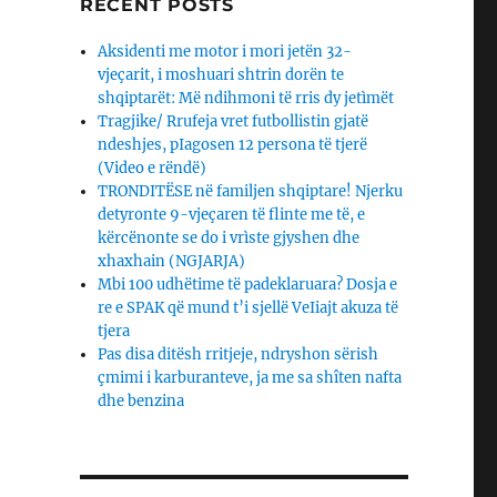
RECENT POSTS
Aksidenti me motor i mori jetën 32-
vjeçarit, i moshuari shtrin dorën te
shqiptarët: Më ndihmoni të rris dy jetìmët
Tragjike/ Rrufeja vret futbollistin gjatë
ndeshjes, pIagosen 12 persona të tjerë
(Video e rëndë)
TRONDITËSE në familjen shqiptare! Njerku
detyronte 9-vjeçaren të flinte me të, e
kërcënonte se do i vrìste gjyshen dhe
xhaxhain (NGJARJA)
Mbi 100 udhëtime të padeklaruara? Dosja e
re e SPAK që mund t’i sjellë VeIiajt akuza të
tjera
Pas disa ditësh rritjeje, ndryshon sërish
çmimi i karburanteve, ja me sa shîten nafta
dhe benzina