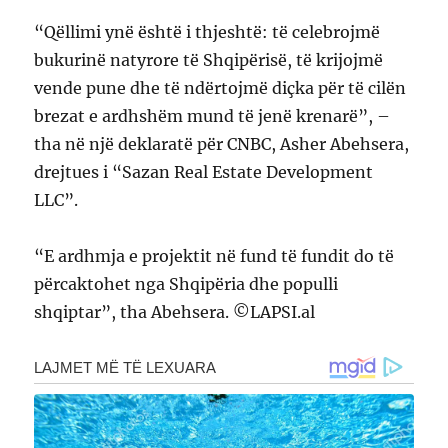
“Qëllimi ynë është i thjeshtë: të celebrojmë
bukurinë natyrore të Shqipërisë, të krijojmë
vende pune dhe të ndërtojmë diçka për të cilën
brezat e ardhshëm mund të jenë krenarë”, –
tha në një deklaratë për CNBC, Asher Abehsera,
drejtues i “Sazan Real Estate Development
LLC”.
“E ardhmja e projektit në fund të fundit do të
përcaktohet nga Shqipëria dhe populli
shqiptar”, tha Abehsera. ©LAPSI.al