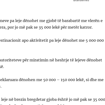
imeve pa leje dënohet me gjobë të barabartë me vlerën e
ra, por jo më pak se 35 000 lekë për metër katror.
estinacionit apo aktivitetit pa leje dënohet me 5 000 000
autoriteteve për miratimin në heshtje të lejeve dënohet
kë.
deklaruara dënohen me 50 000 – 150 000 lekë, si dhe me
.
 leje në brezin bregdetar gjoba është jo më pak se 35 00