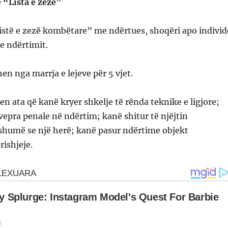
 “Lista e zezë”
“listë e zezë kombëtare” me ndërtues, shoqëri apo individ
 e ndërtimit.
en nga marrja e lejeve për 5 vjet.
en ata që kanë kryer shkelje të rënda teknike e ligjore;
vepra penale në ndërtim; kanë shitur të njëjtin
humë se një herë; kanë pasur ndërtime objekt
rishjeje.