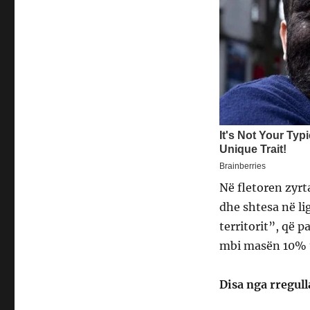
Në fletoren zyrt
dhe shtesa në li
territorit”, që 
mbi masën 10% t
Disa nga rregulla