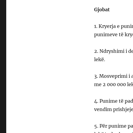
Gjobat
1. Kryerja e pun
punimeve të krye
2. Ndryshimi i d
lekë.
3. Mosveprimi i 
me 2 000 000 le
4. Punime të pa
vendim prishjeje
5. Për punime pa