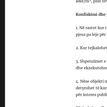
lekë/m², plus 10%
Konfiskimi dhe p
1. Në rastet kur
pjesa pa leje për
2. Kur tejkalohe
3. Shpenzimet e 
dhe ekzekutohen
4. Nëse objekti 
detyrohet të kor
për interes publi