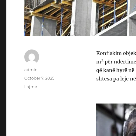
Konfiskim objekti
m² për ndërtimet 
Author
admin
që kanë hyrë në f
Posted
October 7, 2025
shtesa pa leje n
on
Categories
Lajme