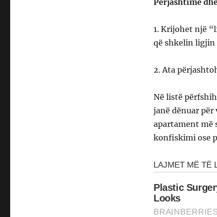
Përjashtime dhe
1. Krijohet një 
që shkelin ligjin
2. Ata përjashtoh
Në listë përfshih
janë dënuar për 
apartament më s
konfiskimi ose p