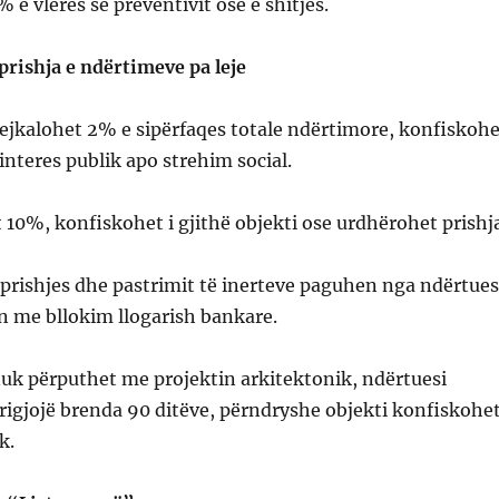
 e vlerës së preventivit ose e shitjes.
rishja e ndërtimeve pa leje
 tejkalohet 2% e sipërfaqes totale ndërtimore, konfiskohe
 interes publik apo strehim social.
t 10%, konfiskohet i gjithë objekti ose urdhërohet prishj
prishjes dhe pastrimit të inerteve paguhen nga ndërtues
 me bllokim llogarish bankare.
nuk përputhet me projektin arkitektonik, ndërtuesi
rigjojë brenda 90 ditëve, përndryshe objekti konfiskohe
k.