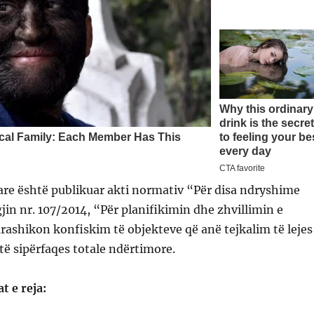
are është publikuar akti normativ “Për disa ndryshime
gjin nr. 107/2014, “Për planifikimin dhe zhvillimin e
parashikon konfiskim të objekteve që anë tejkalim të lejes
ë sipërfaqes totale ndërtimore.
t e reja: