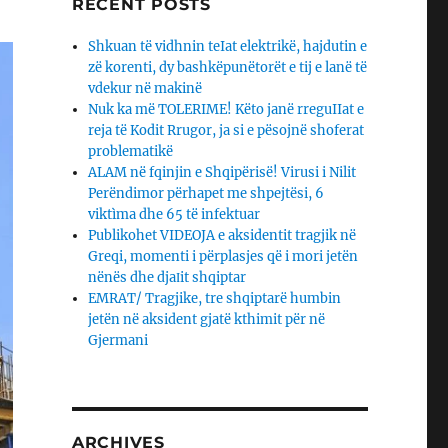
RECENT POSTS
Shkuan të vidhnin teIat elektrikë, hajdutin e
zë korenti, dy bashkëpunëtorët e tij e lanë të
vdekur në makinë
Nuk ka më TOLERIME! Këto janë rreguIIat e
reja të Kodit Rrugor, ja si e pësojnë shoferat
problematikë
ALAM në fqinjin e Shqipërisë! Virusi i Nilit
Perëndimor përhapet me shpejtësi, 6
viktìma dhe 65 të infektuar
Publikohet VIDEOJA e aksidentit tragjik në
Greqi, momenti i përplasjes që i mori jetën
nënës dhe djaΙit shqiptar
EMRAT/ Tragjike, tre shqiptarë humbin
jetën në aksident gjatë kthimit për në
Gjermani
ARCHIVES