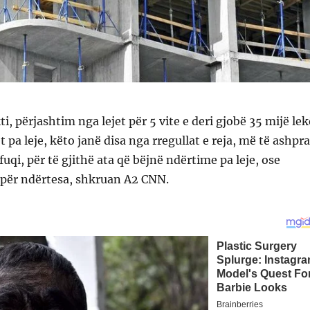
, përjashtim nga lejet për 5 vite e deri gjobë 35 mijë lek
pa leje, këto janë disa nga rregullat e reja, më të ashpra
uqi, për të gjithë ata që bëjnë ndërtime pa leje, ose
ëpër ndërtesa, shkruan A2 CNN.