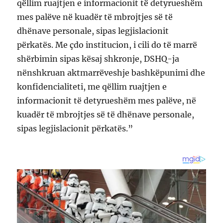
qëllim ruajtjen e informacionit të detyrueshëm
mes palëve në kuadër të mbrojtjes së të
dhënave personale, sipas legjislacionit
përkatës. Me çdo institucion, i cili do të marrë
shërbimin sipas kësaj shkronje, DSHQ-ja
nënshkruan aktmarrëveshje bashkëpunimi dhe
konfidencialiteti, me qëllim ruajtjen e
informacionit të detyrueshëm mes palëve, në
kuadër të mbrojtjes së të dhënave personale,
sipas legjislacionit përkatës.”