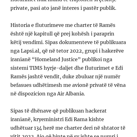
private, pasi ato janë interes i pastër publik.
Historia e fluturimeve me charter të Ramës
është një kapitull që prej kohësh i paraprin
këtij vendimi. Sipas dokumenteve të publikuara
nga Lapsi.al, që në tetor 2022, grupi i hakerëve
iranianë “Homeland Justice” publikoi nga
sistemi TIMS hyrje-daljet dhe fluturimet e Edi
Ramës jashtë vendit, duke zbuluar një numër
befasues udhëtimesh me avionë privatë të vëna
në dispozicion nga Air Albania.
Sipas të dhënave që publikuan hackerat
iranianë, kryeministri Edi Rama kishte
udhëtuar 134 herë me charter deri në shtator të
vitit 2022. Ajo që binte në sy ishte se numri i