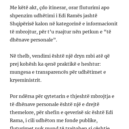
Me këtë akt, çdo itinerar, orar fluturimi apo
shpenzim udhëtimi i Edi Ramës jashtë
Shqipërisë kalon në kategorinë e informacionit
të mbrojtur, për t’u ruajtur nën petkun e “të
dhënave personale”.
Në thelb, vendimi është një dryn mbi atë që
prej kohësh ka qenë praktikë e heshtur:
mungesa e transparencës për udhëtimet e
kryeministrit.
Por ndërsa për qytetarin e thjeshtë mbrojtja e
të dhënave personale është një e drejtë
themelore, për shefin e qeverisë sic është Edi
Rama, i cili udhëton me fonde publike,
fluturimet nuk mund të trajtohen si çështje