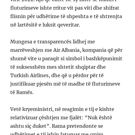
fluturimeve ishte rritur vit pas viti dhe shifrat
flisnin për udhëtime të shpeshta e të shtrenjta
në lartësitë e luksit qeveritar.
Mungesa e transparencës lidhej me
marrëveshjen me Air Albania, kompania që për
shumë vite u paraqit si simbol i bashkëpunimit
të suksesshëm mes shtetit shqiptar dhe
Turkish Airlines, dhe që u përdor për të
justifikuar pjesën më të madhe të fluturimeve
të Ramës.
Vetë kryeministri, në reagimin e tij e kishte
relativizuar çështjen me fjalët: “Nuk është
ashtu siç duket”. Rama pretendonte se
udhëtimet e tij ishin faturuar me çmim