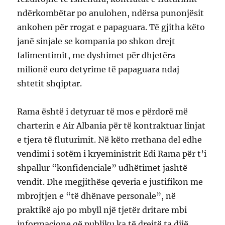
ndërkombëtar po anulohen, ndërsa punonjësit
ankohen për rrogat e papaguara. Të gjitha këto
janë sinjale se kompania po shkon drejt
falimentimit, me dyshimet për dhjetëra
milionë euro detyrime të papaguara ndaj
shtetit shqiptar.
Rama është i detyruar të mos e përdorë më
charterin e Air Albania për të kontraktuar linjat
e tjera të fluturimit. Në këto rrethana del edhe
vendimi i sotëm i kryeministrit Edi Rama për t’i
shpallur “konfidenciale” udhëtimet jashtë
vendit. Dhe megjithëse qeveria e justifikon me
mbrojtjen e “të dhënave personale”, në
praktikë ajo po mbyll një tjetër dritare mbi
informacione që publiku ka të drejtë ta dijë,