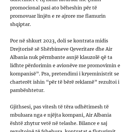
promocional pasi ato bëheshin për të
promovuar linjën e re ajrore me flamurin
shqiptar.
Por në shkurt 2023, doli se kontrata midis
Drejtorisë së Shërbimeve Qeveritare dhe Air
Albania nuk përmbante asnjë klauzolë që ta
lidhte përdorimin e avionëve me promovimin e
kompanisë”. Pra, pretendimi i kryeministrit se
charterët ishin “për të bërë reklamë” rezultoi i
pambështetur.
Gjithsesi, pas vitesh të tëra udhëtimesh të
mbuluara nga e njëjta kompani, Air Albania
është zhytur vetë në telashe. Bilance e saj
rezultojnë të fshehura, kontratat e fluturimit