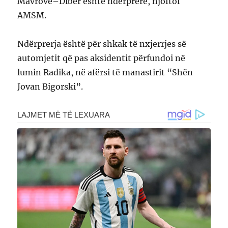
Mavrovë–Dibër është ndërprerë, njoftoi
AMSM.
Ndërprerja është për shkak të nxjerrjes së
automjetit që pas aksidentit përfundoi në
lumin Radika, në afërsi të manastirit “Shën
Jovan Bigorski”.