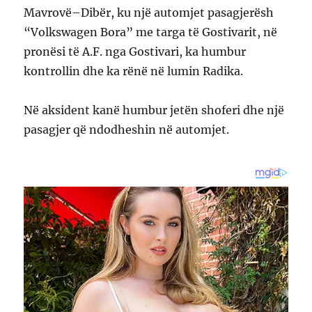
Mavrovë–Dibër, ku një automjet pasagjerësh
“Volkswagen Bora” me targa të Gostivarit, në
pronësi të A.F. nga Gostivari, ka humbur
kontrollin dhe ka rënë në lumin Radika.
Në aksident kanë humbur jetën shoferi dhe një
pasagjer që ndodheshin në automjet.