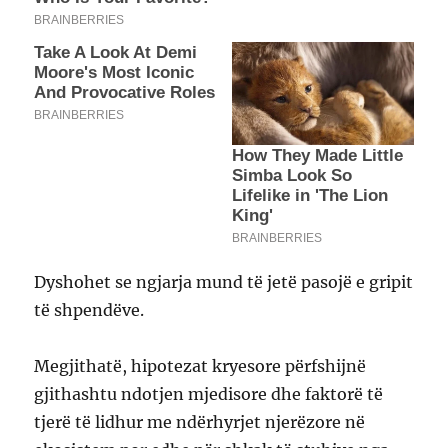
Dyshohet se ngjarja mund të jetë pasojë e gripit
të shpendëve.
Megjithatë, hipotezat kryesore përfshijnë
gjithashtu ndotjen mjedisore dhe faktorë të
tjerë të lidhur me ndërhyrjet njerëzore në