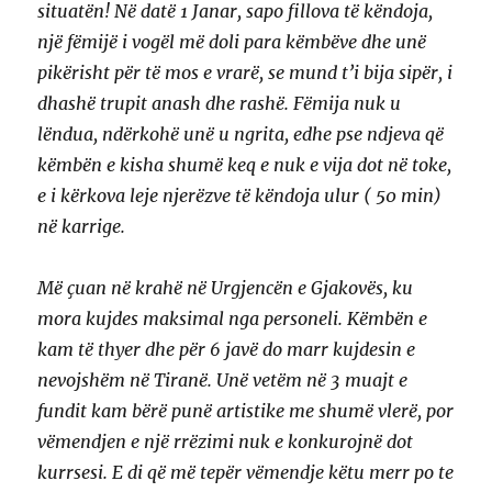
situatën! Në datë 1 Janar, sapo fillova të këndoja,
një fëmijë i vogël më doli para këmbëve dhe unë
pikërisht për të mos e vrarë, se mund t’i bija sipër, i
dhashë trupit anash dhe rashë. Fëmija nuk u
lëndua, ndërkohë unë u ngrita, edhe pse ndjeva që
këmbën e kisha shumë keq e nuk e vija dot në toke,
e i kërkova leje njerëzve të këndoja ulur ( 50 min)
në karrige.
Më çuan në krahë në Urgjencën e Gjakovës, ku
mora kujdes maksimal nga personeli. Këmbën e
kam të thyer dhe për 6 javë do marr kujdesin e
nevojshëm në Tiranë. Unë vetëm në 3 muajt e
fundit kam bërë punë artistike me shumë vlerë, por
vëmendjen e një rrëzimi nuk e konkurojnë dot
kurrsesi. E di që më tepër vëmendje këtu merr po te