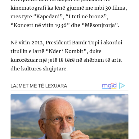
kinematografi ka lënë gjurmë me mbi 30 filma,
mes tyre “Kapedani”, “I teti në bronz”,
“Koncert në vitin 1936” dhe “Mësonjtorja”.
Në vitin 2012, Presidenti Bamir Topi i akordoi
titullin e lartë “Nder i Kombit”, duke
kurorëzuar një jetë të tërë në shërbim të artit
dhe kulturës shqiptare.