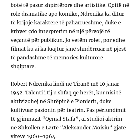
botë të pasur shpirtërore dhe artistike. Qoftë në
role dramatike apo komike, Ndrenika ka ditur
të krijojë karaktere të paharrueshme, duke e
kthyer çdo interpretim në një përvojë të
veçantë për publikun. Jo vetëm rolet, por edhe
filmat ku ai ka luajtur janë shndërruar në pjesë
të pandashme të memories kulturore
shqiptare.
Robert Ndrenika lindi në Tiranë më 10 janar
1942. Talenti i tij u shfaq që herët, kur nisi të
aktivizohej në Shtëpinë e Pionierit, duke
kultivuar pasionin për teatrin. Pas përfundimit
të gjimnazit “Qemal Stafa”, ai studioi aktrim
në Shkollën e Lartë “Aleksandër Moisiu” gjatë
viteve 1960–1964.