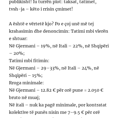
publikisht! Iu turrën plot: taksat, tatimet,
tvsh-ja – këto i rrisin çmimet!
A është e vërtetë kjo? Po e çoj unë më tej
krahasimin dhe denoncimin: Tatimi mbi vlerën
e shtuar:
Në Gjermani – 19%, në Itali – 22%, në Shqipëri
– 20%;
Tatimi mbi fitimin:
Në Gjermani – 29–33%, në Itali – 24%, në
Shqipëri – 15%;
Rroga minimale:
Në Gjermani – 12.82 € për orë pune = 2.050 €
bruto në muaj;
Në itali – nuk ka pagë minimale, por kontratat
kolektive të punës nisin me 7–9.5 € për orë