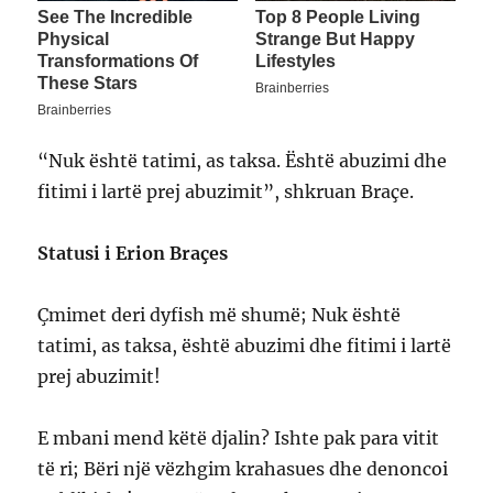
“Nuk është tatimi, as taksa. Është abuzimi dhe
fitimi i lartë prej abuzimit”, shkruan Braçe.
Statusi i Erion Braçes
Çmimet deri dyfish më shumë; Nuk është
tatimi, as taksa, është abuzimi dhe fitimi i lartë
prej abuzimit!
E mbani mend këtë djalin? Ishte pak para vitit
të ri; Bëri një vëzhgim krahasues dhe denoncoi