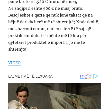
pune bruto = 1.520 € bruto në muaj;
Në shqipëri është 500 € në muaj bruto.
Besoj është e qartë që nuk janë taksat që na
bëjnë deri dy herë më të shtrenjtë; Nndërkohë,
mos harroni euron, rënien e fortë të saj, që
praktikisht duhet t’i bënte më të lira për
qytetarët produktet e importit, jo më të
shtrenjta!
VIDEO