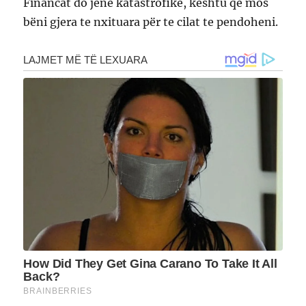
Financat do jene katastrofike, kështu qe mos
bëni gjera te nxituara për te cilat te pendoheni.