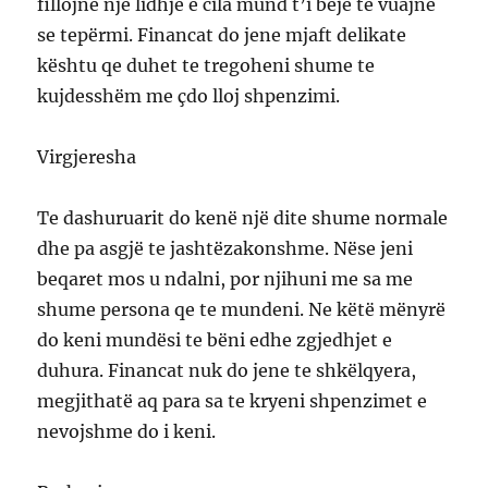
fillojnë një lidhje e cila mund t’i beje te vuajnë
se tepërmi. Financat do jene mjaft delikate
kështu qe duhet te tregoheni shume te
kujdesshëm me çdo lloj shpenzimi.
Virgjeresha
Te dashuruarit do kenë një dite shume normale
dhe pa asgjë te jashtëzakonshme. Nëse jeni
beqaret mos u ndalni, por njihuni me sa me
shume persona qe te mundeni. Ne këtë mënyrë
do keni mundësi te bëni edhe zgjedhjet e
duhura. Financat nuk do jene te shkëlqyera,
megjithatë aq para sa te kryeni shpenzimet e
nevojshme do i keni.