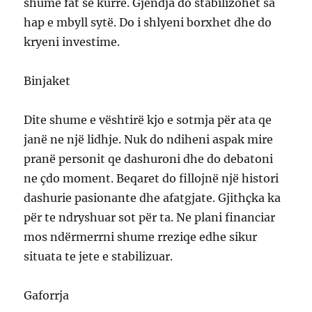
shume fat se kurrë. Gjendja do stabilizohet sa
hap e mbyll sytë. Do i shlyeni borxhet dhe do
kryeni investime.
Binjaket
Dite shume e vështirë kjo e sotmja për ata qe
janë ne një lidhje. Nuk do ndiheni aspak mire
pranë personit qe dashuroni dhe do debatoni
ne çdo moment. Beqaret do fillojnë një histori
dashurie pasionante dhe afatgjate. Gjithçka ka
për te ndryshuar sot për ta. Ne plani financiar
mos ndërmerrni shume rreziqe edhe sikur
situata te jete e stabilizuar.
Gaforrja