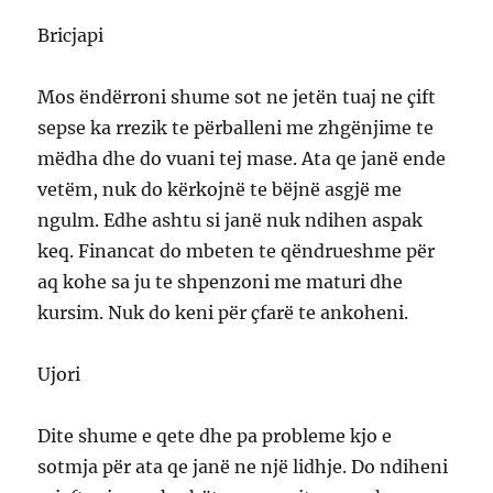
Bricjapi
Mos ëndërroni shume sot ne jetën tuaj ne çift
sepse ka rrezik te përballeni me zhgënjime te
mëdha dhe do vuani tej mase. Ata qe janë ende
vetëm, nuk do kërkojnë te bëjnë asgjë me
ngulm. Edhe ashtu si janë nuk ndihen aspak
keq. Financat do mbeten te qëndrueshme për
aq kohe sa ju te shpenzoni me maturi dhe
kursim. Nuk do keni për çfarë te ankoheni.
Ujori
Dite shume e qete dhe pa probleme kjo e
sotmja për ata qe janë ne një lidhje. Do ndiheni