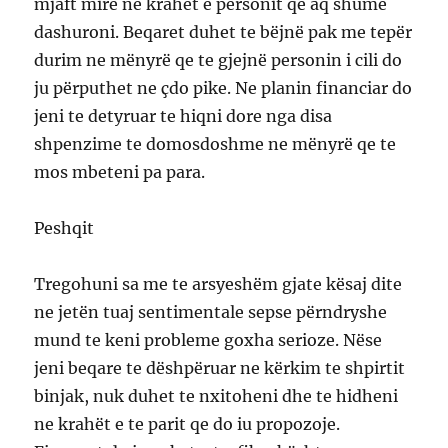
mjaft mire ne krahët e personit qe aq shume
dashuroni. Beqaret duhet te bëjnë pak me tepër
durim ne mënyrë qe te gjejnë personin i cili do
ju përputhet ne çdo pike. Ne planin financiar do
jeni te detyruar te hiqni dore nga disa
shpenzime te domosdoshme ne mënyrë qe te
mos mbeteni pa para.
Peshqit
Tregohuni sa me te arsyeshëm gjate kësaj dite
ne jetën tuaj sentimentale sepse përndryshe
mund te keni probleme goxha serioze. Nëse
jeni beqare te dëshpëruar ne kërkim te shpirtit
binjak, nuk duhet te nxitoheni dhe te hidheni
ne krahët e te parit qe do iu propozoje.