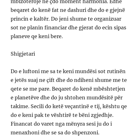
mbizotërojë ne çdo moment harmonia. Edhe
beqaret do kenë fat ne dashuri dhe do e gjejnë
princin e kaltër. Do jeni shume te organizuar
sot ne planin financiar dhe gjerat do ecin sipas
planeve qe keni bere.
Shigjetari
Do e luftoni me sa te keni mundësi sot rutinën
e jetës suaj ne çift dhe do ndiheni shume me te
qete se me pare. Beqaret do kenë mbështetjen
e planetëve dhe do ju shtohen mundësitë për
takime. Secili do ketë veçantinë e tij, kështu qe
do e keni pak te vështirë te bëni zgjedhje.
Financat do varet nga mënyra sesi ju do i
menaxhoni dhe se sa do shpenzoni.