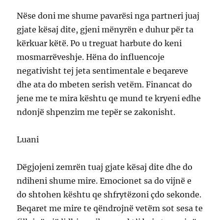
Nëse doni me shume pavarësi nga partneri juaj
gjate kësaj dite, gjeni mënyrën e duhur për ta
kërkuar këtë. Po u treguat harbute do keni
mosmarrëveshje. Hëna do influencoje
negativisht tej jeta sentimentale e beqareve
dhe ata do mbeten serish vetëm. Financat do
jene me te mira kështu qe mund te kryeni edhe
ndonjë shpenzim me tepër se zakonisht.
Luani
Dëgjojeni zemrën tuaj gjate kësaj dite dhe do
ndiheni shume mire. Emocionet sa do vijnë e
do shtohen kështu qe shfrytëzoni çdo sekonde.
Beqaret me mire te qëndrojnë vetëm sot sesa te