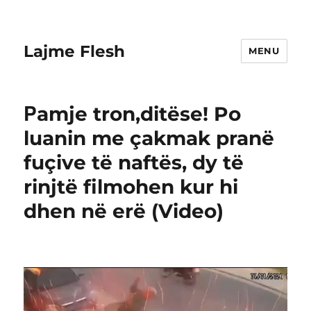
Lajme Flesh
MENU
Ρamje tron,ditëse! Po
luanin me çakmak pranë
fuçive të naftës, dy të
rinjtë filmohen kur hi
dhen në erë (Video)