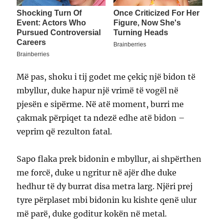
Më pas, shoku i tij godet me çekiç një bidon të
mbyllur, duke hapur një vrimë të vogël në
pjesën e sipërme. Në atë moment, burri me
çakmak përpiqet ta ndezë edhe atë bidon –
veprim që rezulton fatal.
Sapo flaka prek bidonin e mbyllur, ai shpërthen
me forcë, duke u ngritur në ajër dhe duke
hedhur të dy burrat disa metra larg. Njëri prej
tyre përplaset mbi bidonin ku kishte qenë ulur
më parë, duke goditur kokën në metal.