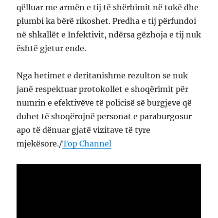
qëlluar me armën e tij të shërbimit në tokë dhe
plumbi ka bërë rikoshet. Predha e tij përfundoi
në shkallët e Infektivit, ndërsa gëzhoja e tij nuk
është gjetur ende.
Nga hetimet e deritanishme rezulton se nuk
janë respektuar protokollet e shoqërimit për
numrin e efektivëve të policisë së burgjeve që
duhet të shoqërojnë personat e paraburgosur
apo të dënuar gjatë vizitave të tyre
mjekësore./
Top Channel