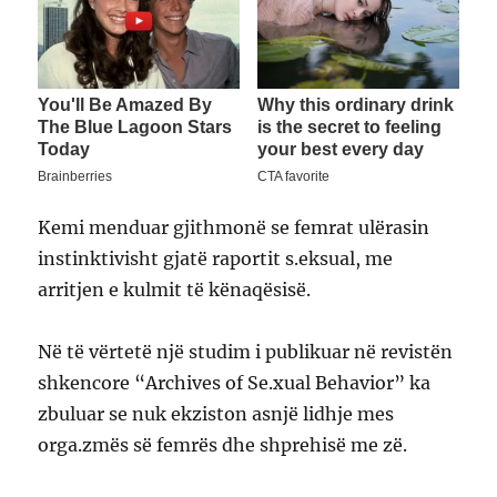
Kemi menduar gjithmonë se femrat ulërasin
instinktivisht gjatë raportit s.eksual, me
arritjen e kulmit të kënaqësisë.
Në të vërtetë një studim i publikuar në revistën
shkencore “Archives of Se.xual Behavior” ka
zbuluar se nuk ekziston asnjë lidhje mes
orga.zmës së femrës dhe shprehisë me zë.