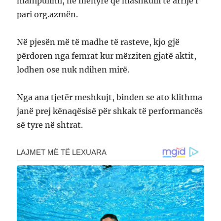
manipulimi, në mënyrë që mashkulli të arrijë i
pari org.azmën.
Në pjesën më të madhe të rasteve, kjo gjë
përdoren nga femrat kur mërziten gjatë aktit,
lodhen ose nuk ndihen mirë.
Nga ana tjetër meshkujt, binden se ato klithma
janë prej kënaqësisë për shkak të performancës
së tyre në shtrat.