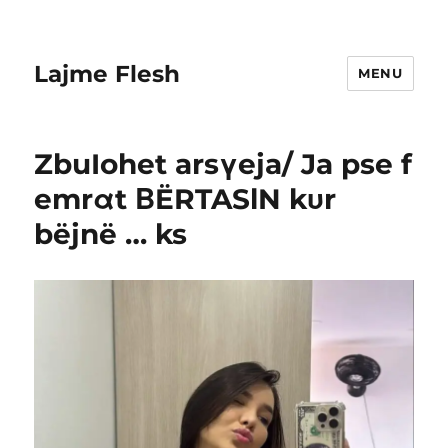
Lajme Flesh
MENU
ZbuIohet arsγeja/ Ja pse f
emrαt ΒËRTASlN kυr
bëjnë … ks