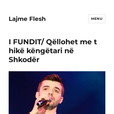
Lajme Flesh
MENU
I FUNDIT/ QëΙΙohet me t
hikë këngëtari në
Shkodër