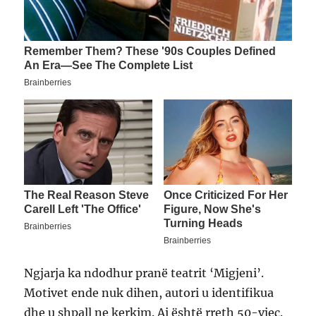
Ngjarja ka ndodhur pranë teatrit ‘Migjeni’.
Motivet ende nuk dihen, autori u identifikua
dhe u shpall ne kerkim. Ai është rreth 50-vjeç.