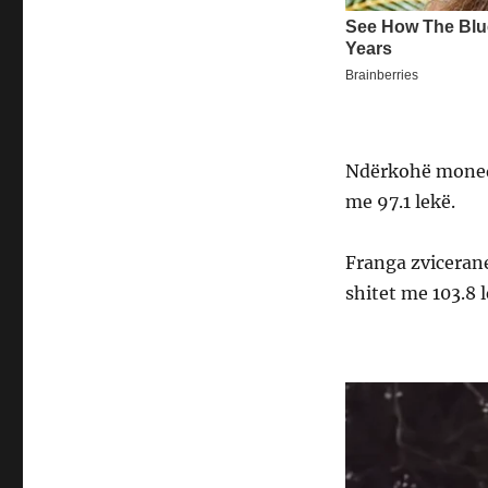
Ndërkohë monedh
me 97.1 lekë.
Franga zvicerane
shitet me 103.8 l