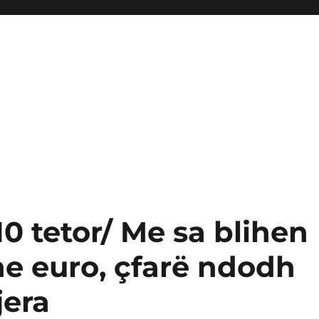
0 tetor/ Me sa blihen
dhe euro, çfarë ndodh
jera