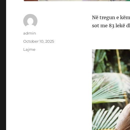
Në tregun e këmb
sot me 83 lekë d
Author
admin
Posted
October 10, 2025
on
Categories
Lajme