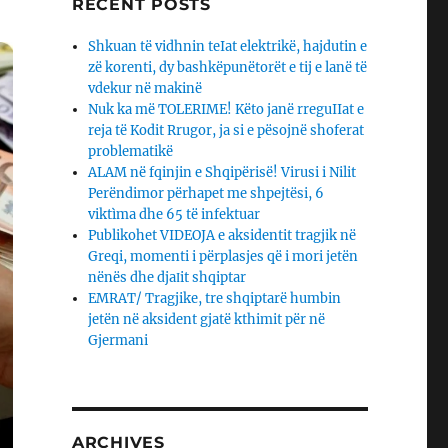
RECENT POSTS
Shkuan të vidhnin teIat elektrikë, hajdutin e
zë korenti, dy bashkëpunëtorët e tij e lanë të
vdekur në makinë
Nuk ka më TOLERIME! Këto janë rreguIIat e
reja të Kodit Rrugor, ja si e pësojnë shoferat
problematikë
ALAM në fqinjin e Shqipërisë! Virusi i Nilit
Perëndimor përhapet me shpejtësi, 6
viktìma dhe 65 të infektuar
Publikohet VIDEOJA e aksidentit tragjik në
Greqi, momenti i përplasjes që i mori jetën
nënës dhe djaΙit shqiptar
EMRAT/ Tragjike, tre shqiptarë humbin
jetën në aksident gjatë kthimit për në
Gjermani
ARCHIVES