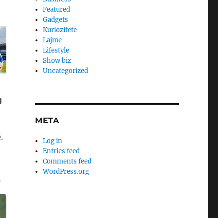
Featured
Gadgets
Kuriozitete
Lajme
Lifestyle
Show biz
Uncategorized
META
.
Log in
Entries feed
Comments feed
WordPress.org