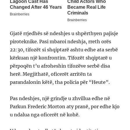
Gjatë rrjedhës së ndeshjes u shpërthyen pajisje
piroteknike. Pasi mbaroi ndeshja, rreth orës
22:30, tifozët si shqiptarë ashtu edhe ata serbë
kërkuan një konfrontim. Tifozët shqiptarë u
përpoqën t’u afroheshin tifozëve serbë disa
herë. Megjithatë, oficerët arritën ta
parandalonin këtë, tha policia për “Heute”.
Pas ndeshjes, një grindje u zhvillua edhe në
Parkun Frederic Morton aty pranë, por edhe kjo
u ndalua nga oficerët në kohë.