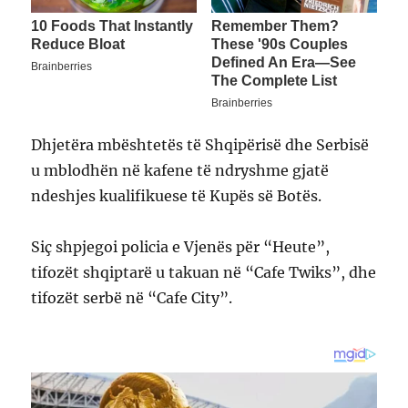
Dhjetëra mbështetës të Shqipërisë dhe Serbisë
u mblodhën në kafene të ndryshme gjatë
ndeshjes kualifikuese të Kupës së Botës.
Siç shpjegoi policia e Vjenës për “Heute”,
tifozët shqiptarë u takuan në “Cafe Twiks”, dhe
tifozët serbë në “Cafe City”.