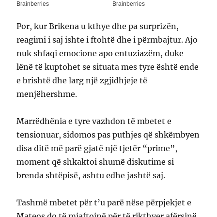
Por, kur Brikena u kthye dhe pa surprizën,
reagimi i saj ishte i ftohtë dhe i përmbajtur. Ajo
nuk shfaqi emocione apo entuziazëm, duke
lënë të kuptohet se situata mes tyre është ende
e brishtë dhe larg një zgjidhjeje të
menjëhershme.
Marrëdhënia e tyre vazhdon të mbetet e
tensionuar, sidomos pas puthjes që shkëmbyen
disa ditë më parë gjatë një tjetër “prime”,
moment që shkaktoi shumë diskutime si
brenda shtëpisë, ashtu edhe jashtë saj.
Tashmë mbetet për t’u parë nëse përpjekjet e
Mateos do të mjaftojnë për të rikthyer afërsinë