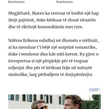
Megjithatë, Mateo ka tentuar të hedhë një hap
drejt pajtimit, duke kërkuar të zbusë situatën
dhe të rikthejë komunikimin mes tyre.
Ndërsa Brikena ndòdhej në dhomën e rrëfimit,
ai ka menduar t’i bëjë një surprizë romantike,
duke i vendosur disa lule mbi krevat. Ky gjest u
interpretua si një përpjekje për të treguar
ndjenjat dhe për të kërkuar falje në mënyrë
simbolike, larg përballjeve të drejtpërdrejta.