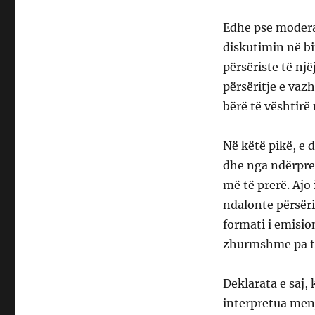
Edhe pse modera
diskutimin në bin
përsëriste të një
përsëritje e vaz
bërë të vështirë
Në këtë pikë, e 
dhe nga ndërpre
më të prerë. Ajo 
ndalonte përsëri
formati i emisio
zhurmshme pa t
Deklarata e saj,
interpretua men