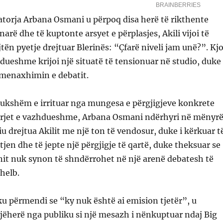
torja Arbana Osmani u përpoq disa herë të rikthente
arë dhe të kuptonte arsyet e përplasjes, Akili vijoi të
jtën pyetje drejtuar Blerinës: “Çfarë niveli jam unë?”. Kj
hdueshme krijoi një situatë të tensionuar në studio, duke
 menaxhimin e debatit.
dukshëm e irrituar nga mungesa e përgjigjeve konkrete
rjet e vazhdueshme, Arbana Osmani ndërhyri në mënyr
iu drejtua Akilit me një ton të vendosur, duke i kërkuar t
tjen dhe të jepte një përgjigje të qartë, duke theksuar se
nit nuk synon të shndërrohet në një arenë debatesh të
helb.
 ku përmendi se “ky nuk është ai emision tjetër”, u
jëherë nga publiku si një mesazh i nënkuptuar ndaj Big