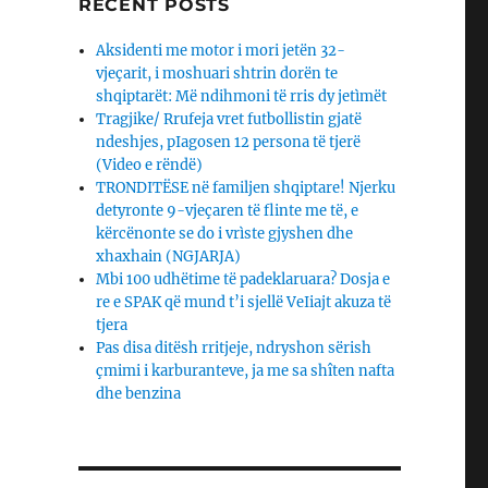
RECENT POSTS
Aksidenti me motor i mori jetën 32-
vjeçarit, i moshuari shtrin dorën te
shqiptarët: Më ndihmoni të rris dy jetìmët
Tragjike/ Rrufeja vret futbollistin gjatë
ndeshjes, pIagosen 12 persona të tjerë
(Video e rëndë)
TRONDITËSE në familjen shqiptare! Njerku
detyronte 9-vjeçaren të flinte me të, e
kërcënonte se do i vrìste gjyshen dhe
xhaxhain (NGJARJA)
Mbi 100 udhëtime të padeklaruara? Dosja e
re e SPAK që mund t’i sjellë VeIiajt akuza të
tjera
Pas disa ditësh rritjeje, ndryshon sërish
çmimi i karburanteve, ja me sa shîten nafta
dhe benzina