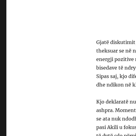
Gjatë diskutimit,
theksuar se në n
energji pozitive
bisedave të ndr
Sipas saj, kjo d
dhe ndikon në k
Kjo deklaratë nuk
ashpra. Momenti 
se ata nuk ndodhe
pasi Akili u fok
të dytë çdo përpj