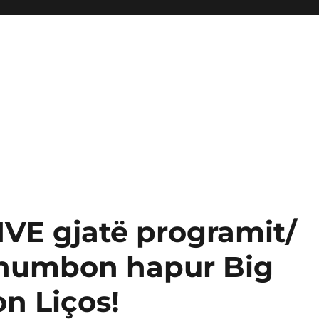
LIVE gjatë programit/
humbon hapur Big
on Liços!