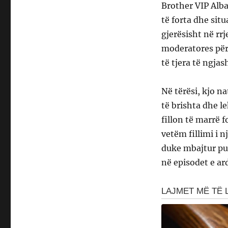
Brother VIP Alba
të forta dhe si
gjerësisht në rrj
moderatores për
të tjera të ngja
Në tërësi, kjo n
të brishta dhe l
fillon të marrë 
vetëm fillimi i n
duke mbajtur pu
në episodet e a