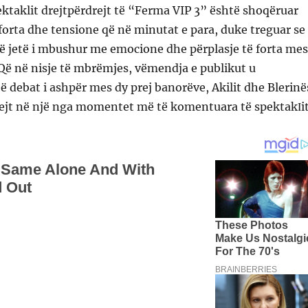
ektaklit drejtpërdrejt të “Ferma VIP 3” është shoqëruar
orta dhe tensione që në minutat e para, duke treguar se
të jetë i mbushur me emocione dhe përplasje të forta mes
Që në nisje të mbrëmjes, vëmendja e publikut u
ë debat i ashpër mes dy prej banorëve, Akilit dhe Blerinë
hpejt në një nga momentet më të komentuara të spektakΙit