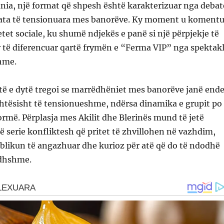
nia, një format që shpesh është karakterizuar nga debat
tuata të tensionuara mes banorëve. Ky moment u koment
etet sociale, ku shumë ndjekës e panë si një përpjekje të
 të diferencuar qartë frymën e “Ferma VIP” nga spektak
shme.
atë e dytë tregoi se marrëdhëniet mes banorëve janë end
ehtësisht të tensionueshme, ndërsa dinamika e grupit po
formë. Përplasja mes Akilit dhe Blerinës mund të jetë
jë serie konfliktesh që pritet të zhvillohen në vazhdim,
blikun të angazhuar dhe kurioz për atë që do të ndodhë
rdhshme.