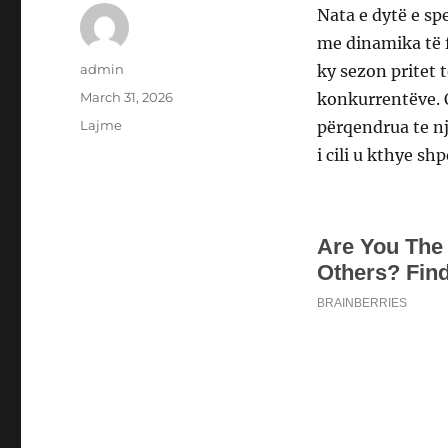
Nata e dytë e sp
me dinamika të f
Author
admin
ky sezon pritet 
Posted
March 31, 2026
konkurrentëve. 
on
Categories
Lajme
përqendrua te nj
i cili u kthye s