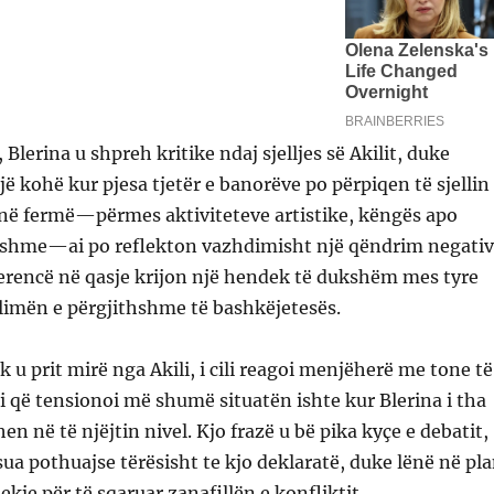
 Blerina u shpreh kritike ndaj sjelljes së Akilit, duke
jë kohë kur pjesa tjetër e banorëve po përpiqen të sjellin
 në fermë—përmes aktiviteteve artistike, këngës apo
yshme—ai po reflekton vazhdimisht një qëndrim negativ
iferencë në qasje krijon një hendek të dukshëm mes tyre
limën e përgjithshme të bashkëjetesës.
 u prit mirë nga Akili, i cili reagoi menjëherë me tone të
që tensionoi më shumë situatën ishte kur Blerina i tha
n në të njëjtin nivel. Kjo frazë u bë pika kyçe e debatit,
usua pothuajse tërësisht te kjo deklaratë, duke lënë në pl
ekje për të sqaruar zanafillën e konfliktit.