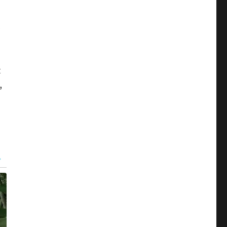
ë
t
,