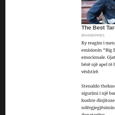
Ky reagim i men
emisionin “Big B
emocionale. Gjatë
bërë një apel të
vështirë.
Stenaldo thekso
sigurimi i një b
kushte dinjitoze.
ndërgjegjësimin
donatorëve.