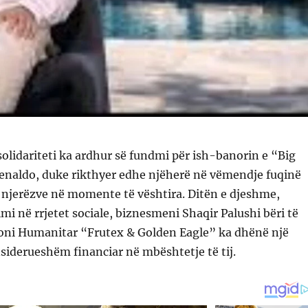
 solidariteti ka ardhur së fundmi për ish-banorin e “Big
tenaldo, duke rikthyer edhe njëherë në vëmendje fuqinë
 njerëzve në momente të vështira. Ditën e djeshme,
mi në rrjetet sociale, biznesmeni Shaqir Palushi bëri të
ioni Humanitar “Frutex & Golden Eagle” ka dhënë një
siderueshëm financiar në mbështetje të tij.