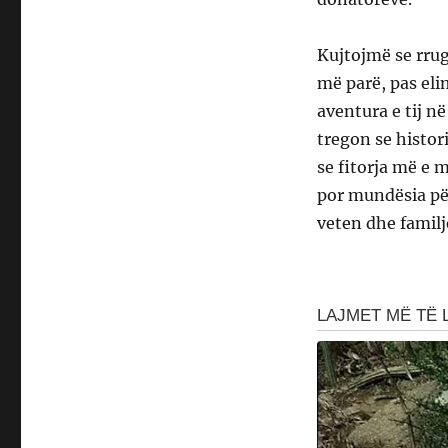
Kujtojmë se rrug
më parë, pas el
aventura e tij n
tregon se histor
se fitorja më e 
por mundësia për 
veten dhe familje