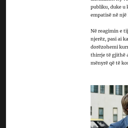
publiku, duke u 
empatisë në një 
Në reagimin e ti
njerëz, pasi ai k
dorëzohemi kurrë
thirrje të gjith
mënyrë që të ko