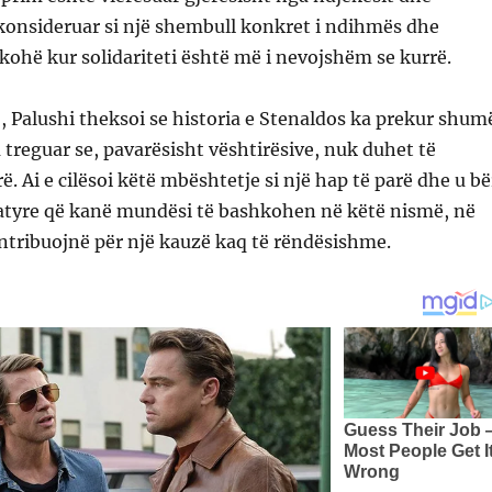
konsideruar si një shembull konkret i ndihmës dhe
kohë kur solidariteti është më i nevojshëm se kurrë.
j, Palushi theksoi se historia e Stenaldos ka prekur shum
a treguar se, pavarësisht vështirësive, nuk duhet të
. Ai e cilësoi këtë mbështetje si një hap të parë dhe u bë
ë atyre që kanë mundësi të bashkohen në këtë nismë, në
ntribuojnë për një kauzë kaq të rëndësishme.