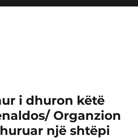
ur i dhuron këtë
enaldos/ Organzion
dhuruar një shtëpi