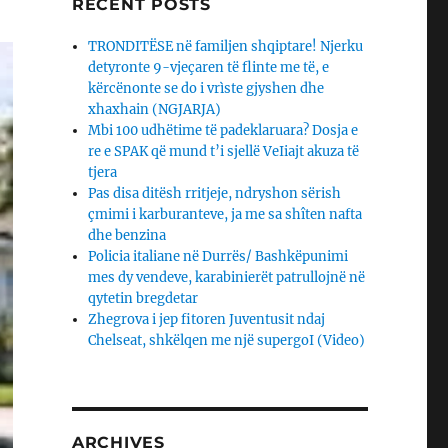
RECENT POSTS
TRONDITËSE në familjen shqiptare! Njerku
detyronte 9-vjeçaren të flinte me të, e
kërcënonte se do i vrìste gjyshen dhe
xhaxhain (NGJARJA)
Mbi 100 udhëtime të padeklaruara? Dosja e
re e SPAK që mund t’i sjellë VeIiajt akuza të
tjera
Pas disa ditësh rritjeje, ndryshon sërish
çmimi i karburanteve, ja me sa shîten nafta
dhe benzina
Policia italiane në Durrës/ Bashkëpunimi
mes dy vendeve, karabinierët patrullojnë në
qytetin bregdetar
Zhegrova i jep fitoren Juventusit ndaj
Chelseat, shkëlqen me një supergoI (Video)
ARCHIVES