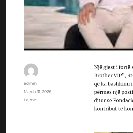
Një gjest i fortë
Brother VIP”, S
Author
admin
që ka bashkimi i
Posted
March 31, 2026
përmes një posti
on
Categories
Lajme
ditur se Fondac
kontribut të kon