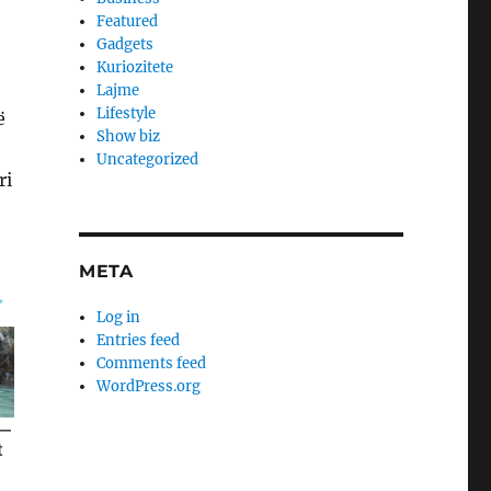
Featured
Gadgets
Kuriozitete
Lajme
Lifestyle
ë
Show biz
Uncategorized
ri
META
Log in
Entries feed
Comments feed
WordPress.org