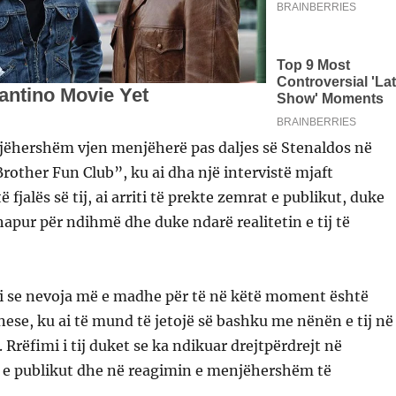
jëhershëm vjen menjëherë pas daljes së Stenaldos në
rother Fun Club”, ku ai dha një intervistë mjaft
 fjalës së tij, ai arriti të prekte zemrat e publikut, duke
 hapur për ndihmë dhe duke ndarë realitetin e tij të
i se nevoja më e madhe për të në këtë moment është
anese, ku ai të mund të jetojë së bashku me nënën e tij në
 Rrëfimi i tij duket se ka ndikuar drejtpërdrejt në
 e publikut dhe në reagimin e menjëhershëm të