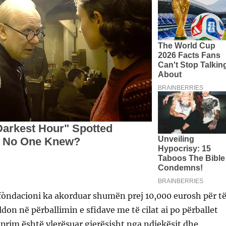
 fòndacioni ka akorduar shumën prej 10,000 eurosh për t
on në përballimin e sfidave me të cilat ai po përballet
eprim është vlerësuar gjerësisht nga ndjekësit dhe