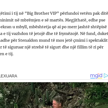
ëtimi i tij në “Big Brother VIP” përfundoi vetëm pak dit
iminimit në mbrëmjen e së martës. Megjithatë, edhe pse
ë ekran u mbyll, mbështetja që ai po merr jashtë shtëpisë
ia e tij vazhdon të jetojë dhe të frymëzojë. Në fund, duke
madhe për Stenaldon mund të mos jetë çmimi i spektaklit
të siguruar një strehë të sigurt dhe një fillim të ri për
n e tij.