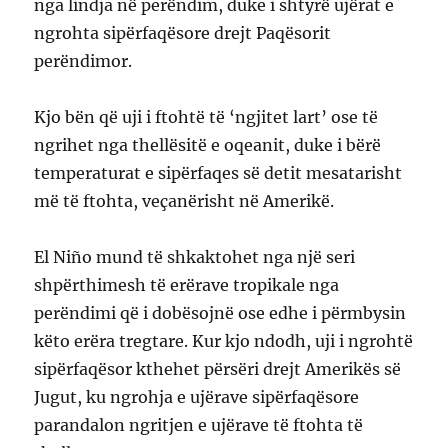
nga lindja në perëndim, duke i shtyrë ujërat e
ngrohta sipërfaqësore drejt Paqësorit
perëndimor.
Kjo bën që uji i ftohtë të ‘ngjitet lart’ ose të
ngrihet nga thellësitë e oqeanit, duke i bërë
temperaturat e sipërfaqes së detit mesatarisht
më të ftohta, veçanërisht në Amerikë.
El Niño mund të shkaktohet nga një seri
shpërthimesh të erërave tropikale nga
perëndimi që i dobësojnë ose edhe i përmbysin
këto erëra tregtare. Kur kjo ndodh, uji i ngrohtë
sipërfaqësor kthehet përsëri drejt Amerikës së
Jugut, ku ngrohja e ujërave sipërfaqësore
parandalon ngritjen e ujërave të ftohta të