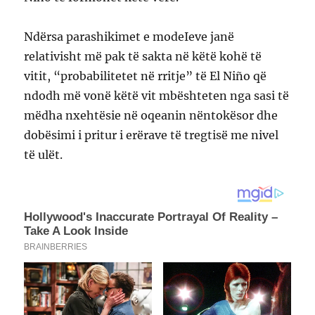
Ndërsa parashikimet e modeIeve janë
relativisht më pak të sakta në këtë kohë të
vitit, “probabilitetet në rritje” të El Niño që
ndodh më vonë këtë vit mbështeten nga sasi të
mëdha nxehtësie në oqeanin nëntokësor dhe
dobësimi i pritur i erërave të tregtisë me nivel
të ulët.