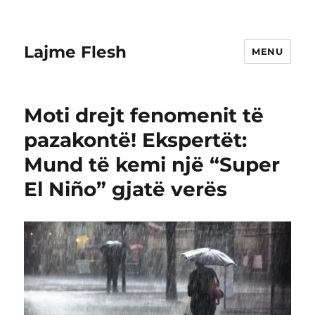
Lajme Flesh
MENU
Moti drejt fenomenit të
pazakontë! Ekspertët:
Mund të kemi një “Super
El Niño” gjatë verës