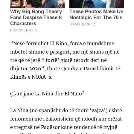
“Nëse formohet El Niño, forca e mundshme
mbetet shumë e pasigurt, me një shans një në
tre që të jetë ‘i fortë’ gjatë tetorit deri në
dhjetor 2026”, thotë Qendra e Parashikimit të
Klimës e NOAA-s.
Çfarë janë La Niña dhe El Niño?
La Niña (në spanjisht do të thotë ‘vajza’) është
fenomeni më i zakonshëm që ndodh kur erërat
e tregtisë në Paqësor kanë tendencë të fryjnë