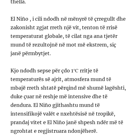
thella.
El Niño , i cili ndodh në mënyrë të çrregullt dhe
zakonisht zgjat rreth një vit, tenton të rrisë
temperaturat globale, të cilat nga ana tjetër
mund të rezultojnë në mot më ekstrem, siç
janë përmbytjet.
Kjo ndodh sepse për çdo 1℃ rritje të
temperaturës së ajrit, atmosfera mund të
mbajë rreth shtatë përqind më shumë lagështi,
duke çuar në reshje më intensive dhe të
dendura. El Niño gjithashtu mund të
intensifikojë valët e nxehtësisë në tropikë,
prandaj vitet e El Niño janë shpesh ndër më të
ngrohtat e regjistruara ndonjëherë.