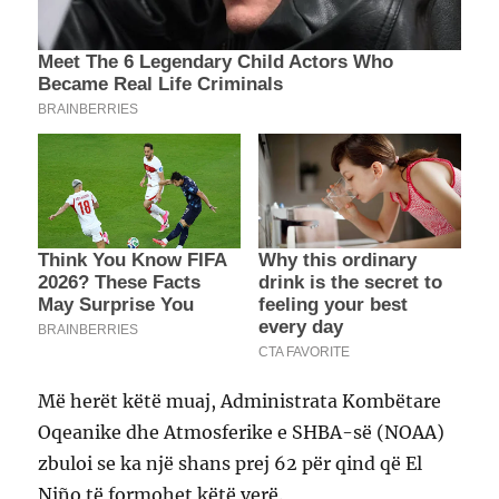
Më herët këtë muaj, Administrata Kombëtare
Oqeanike dhe Atmosferike e SHBA-së (NOAA)
zbuloi se ka një shans prej 62 për qind që El
Niño të formohet këtë verë.