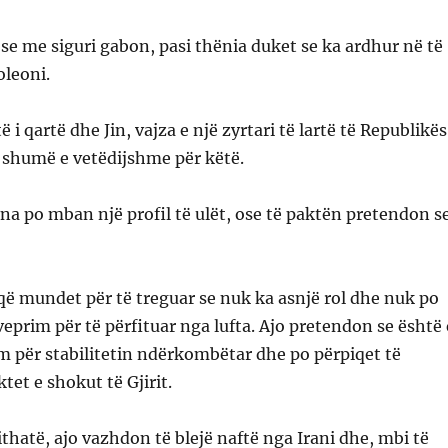
se me siguri gabon, pasi thënia duket se ka ardhur në të
oleoni.
 i qartë dhe Jin, vajza e një zyrtari të lartë të Republikës
 shumë e vetëdijshme për këtë.
ina po mban një profil të ulët, ose të paktën pretendon s
që mundet për të treguar se nuk ka asnjë rol dhe nuk po
eprim për të përfituar nga lufta. Ajo pretendon se është 
 për stabilitetin ndërkombëtar dhe po përpiqet të
tet e shokut të Gjirit.
hatë, ajo vazhdon të blejë naftë nga Irani dhe, mbi të