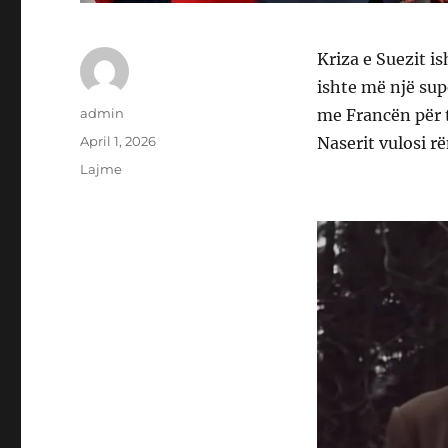
Kriza e Suezit i
ishte më një supe
Author
admin
me Francën për t
Posted
April 1, 2026
Naserit vulosi r
on
Categories
Lajme