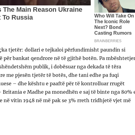
ka tjetër: dollari e tejkaloi përfundimisht paundin si
 për bankat qendrore në të gjithë botën. Pa mbështetje
 shëndetshëm publik, i dobësuar nga dekada të tëra
are me pjesën tjetër të botës, dhe tani edhe pa fuqi
ese – dhe kështu e paaftë për të kontrolluar rrugët
 – Britania e Madhe pa monedhën e saj të binte nga 80% 
e në vitin 1948 në më pak se 3% rreth tridhjetë vjet më