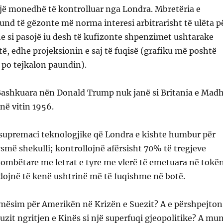
jë monedhë të kontrolluar nga Londra. Mbretëria e
nd të gëzonte më norma interesi arbitrarisht të ulëta p
he si pasojë iu desh të kufizonte shpenzimet ushtarake
ë, edhe projeksionin e saj të fuqisë (grafiku më poshtë
i po tejkalon paundin).
 Bashkuara nën Donald Trump nuk janë si Britania e Mad
në vitin 1956.
 supremaci teknologjike që Londra e kishte humbur për
më shekulli; kontrollojnë afërsisht 70% të tregjeve
kombëtare me letrat e tyre me vlerë të emetuara në tokë
dojnë të kenë ushtrinë më të fuqishme në botë.
 mësim për Amerikën në Krizën e Suezit? A e përshpejton
zit ngritjen e Kinës si një superfuqi gjeopolitike? A mu