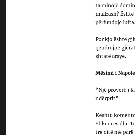
ta minojë domin
mallrash? Është 
përfundojë lufta
Por kjo është gj
qëndrojnë gjërat
shtatë arsye.
Mësimi i Napole
“Një proverb i l
ndërprit”.
Kështu komentoi 
Shkencës dhe Te
tre ditë më par