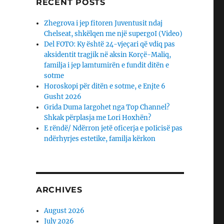
RECENT POSTS
Zhegrova i jep fitoren Juventusit ndaj
Chelseat, shkëlqen me një supergoI (Video)
Del FOTO: Ky është 24-vjeçari që vdiq pas
aksidentit tragjik në aksin Korçë-Maliq,
familja i jep lamtumirën e fundit ditën e
sotme
Horoskopi për ditën e sotme, e Enjte 6
Gusht 2026
Grida Duma Iargohet nga Top Channel?
Shkak përplasja me Lori Hoxhën?
E rëndë/ Ndërron jetë oficerja e poIicisë pas
ndërhyrjes estetike, familja kërkon
ARCHIVES
August 2026
July 2026