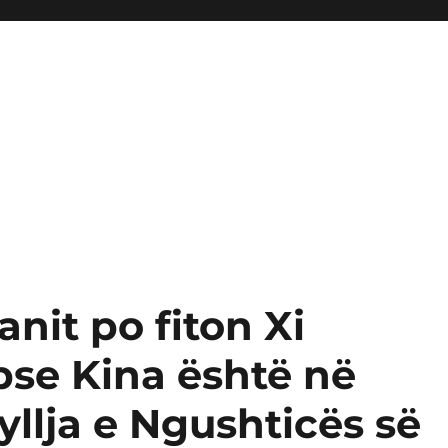
nit po fiton Xi
 pse Kina është në
llja e Ngushticës së