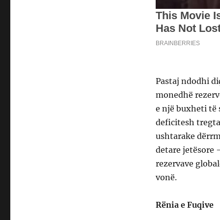
Pastaj ndodhi diç
monedhë rezervë
e një buxheti të
deficitesh tregt
ushtarake dërrmu
detare jetësore
rezervave global
vonë.
Rënia e Fuqive