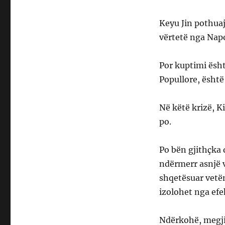
Keyu Jin pothuaj
vërtetë nga Nap
Por kuptimi është
Popullore, është
Në këtë krizë, K
po.
Po bën gjithçka 
ndërmerr asnjë v
shqetësuar vetëm
izolohet nga efek
Ndërkohë, megjit