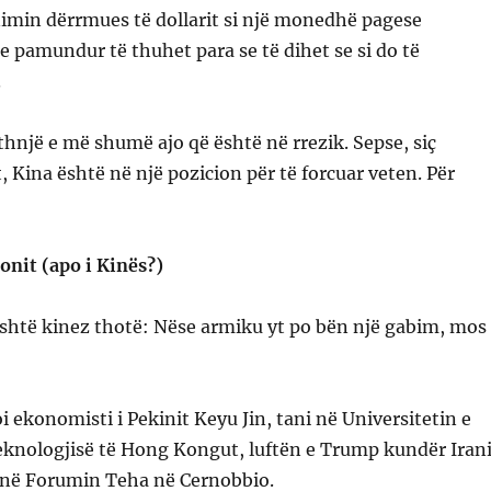
imin dërrmues të dollarit si një monedhë pagese
e pamundur të thuhet para se të dihet se si do të
.
ithnjë e më shumë ajo që është në rrezik. Sepse, siç
, Kina është në një pozicion për të forcuar veten. Për
onit (apo i Kinës?)
ashtë kinez thotë: Nëse armiku yt po bën një gabim, mos
ekonomisti i Pekinit Keyu Jin, tani në Universitetin e
knologjisë të Hong Kongut, luftën e Trump kundër Irani
ë në Forumin Teha në Cernobbio.