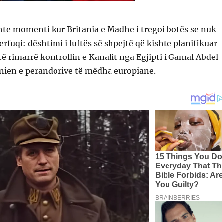
shte momenti kur Britania e Madhe i tregoi botës se nuk
rfuqi: dështimi i luftës së shpejtë që kishte planifikuar
ë rimarrë kontrollin e Kanalit nga Egjipti i Gamal Abdel
ënien e perandorive të mëdha europiane.