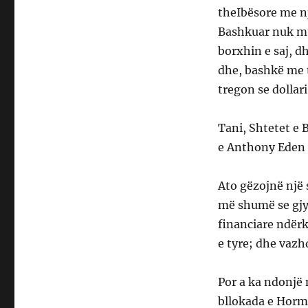
theIbësore me n
Bashkuar nuk mu
borxhin e saj, d
dhe, bashkë me t
tregon se dollar
Tani, Shtetet e
e Anthony Eden 
Ato gëzojnë një
më shumë se gjys
financiare ndër
e tyre; dhe vazh
Por a ka ndonjë
bllokada e Hormu