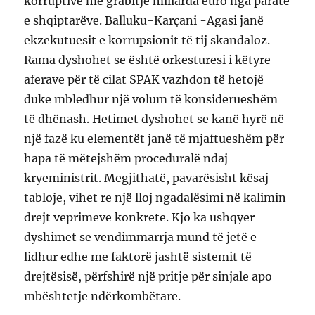
korruptive me grabitje miliarda euro nga paratë
e shqiptarëve. Balluku-Karçani -Agasi janë
ekzekutuesit e korrupsionit të tij skandaloz.
Rama dyshohet se është orkesturesi i këtyre
aferave për të cilat SPAK vazhdon të hetojë
duke mbledhur një volum të konsiderueshëm
të dhënash. Hetimet dyshohet se kanë hyrë në
një fazë ku elementët janë të mjaftueshëm për
hapa të mëtejshëm proceduralë ndaj
kryeministrit. Megjithatë, pavarësisht kësaj
tabloje, vihet re një lloj ngadalësimi në kalimin
drejt veprimeve konkrete. Kjo ka ushqyer
dyshimet se vendimmarrja mund të jetë e
lidhur edhe me faktorë jashtë sistemit të
drejtësisë, përfshirë një pritje për sinjale apo
mbështetje ndërkombëtare.