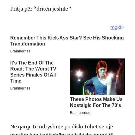
Pritja për “dritën jeshile”
Në qarqe të ndryshme po diskutohet se një
vendim kaq i ndjeshëm politikisht mund të