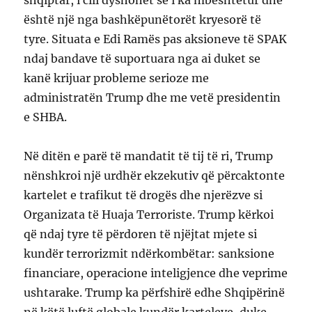
është një nga bashkëpunëtorët kryesorë të
tyre. Situata e Edi Ramës pas aksioneve të SPAK
ndaj bandave të suportuara nga ai duket se
kanë krijuar probleme serioze me
administratën Trump dhe me vetë presidentin
e SHBA.
Në ditën e parë të mandatit të tij të ri, Trump
nënshkroi një urdhër ekzekutiv që përcaktonte
kartelet e trafikut të drogës dhe njerëzve si
Organizata të Huaja Terroriste. Trump kërkoi
që ndaj tyre të përdoren të njëjtat mjete si
kundër terrorizmit ndërkombëtar: sanksione
financiare, operacione inteligjence dhe veprime
ushtarake. Trump ka përfshirë edhe Shqipërinë
në këtë luftë globale kundër karteleve, duke