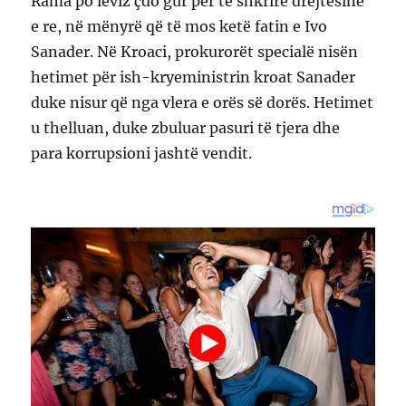
Rama po lëviz çdo gur për të shkrirë drejtësinë
e re, në mënyrë që të mos ketë fatin e Ivo
Sanader. Në Kroaci, prokurorët specialë nisën
hetimet për ish-kryeministrin kroat Sanader
duke nisur që nga vlera e orës së dorës. Hetimet
u thelluan, duke zbuluar pasuri të tjera dhe
para korrupsioni jashtë vendit.