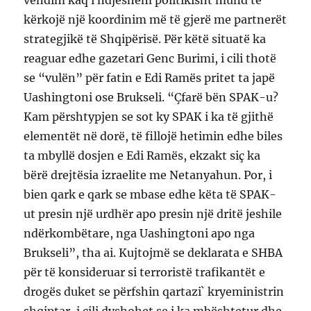
kërkojë një koordinim më të gjerë me partnerët
strategjikë të Shqipërisë. Për këtë situatë ka
reaguar edhe gazetari Genc Burimi, i cili thotë
se “vulën” për fatin e Edi Ramës pritet ta japë
Uashingtoni ose Brukseli. “Çfarë bën SPAK-u?
Kam përshtypjen se sot ky SPAK i ka të gjithë
elementët në dorë, të fillojë hetimin edhe biles
ta mbyllë dosjen e Edi Ramës, ekzakt siç ka
bërë drejtësia izraelite me Netanyahun. Por, i
bien qark e qark se mbase edhe këta të SPAK-
ut presin një urdhër apo presin një dritë jeshile
ndërkombëtare, nga Uashingtoni apo nga
Brukseli”, tha ai. Kujtojmë se deklarata e SHBA
për të konsideruar si terroristë trafikantët e
drogës duket se përfshin qartazi` kryeministrin
shqiptar, i cili dyshohet se i ka mbështetur dhe