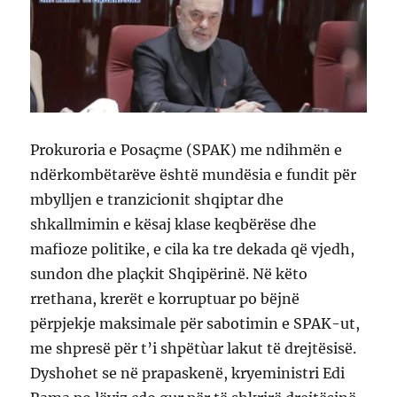
Prokuroria e Posaçme (SPAK) me ndihmën e
ndërkombëtarëve është mundësia e fundit për
mbylljen e tranzicionit shqiptar dhe
shkallmimin e kësaj klase keqbërëse dhe
mafioze politike, e cila ka tre dekada që vjedh,
sundon dhe plaçkit Shqipërinë. Në këto
rrethana, krerët e korruptuar po bëjnë
përpjekje maksimale për sabotimin e SPAK-ut,
me shpresë për t’i shpëtùar lakut të drejtësisë.
Dyshohet se në prapaskenë, kryeministri Edi