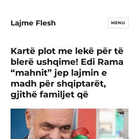
Lajme Flesh
MENU
Kartë plot me lekë për të
blerë ushqime! Edi Rama
“mahnit” jep lajmin e
madh për shqiptarët,
gjithë familjet që