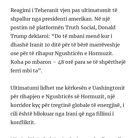
Reagimi i Teheranit vjen pas ultimatumit të
shpallur nga presidenti amerikan. Në një
postim në platformën Truth Social, Donald
Trump deklaroi: “Do të mbani mend kur i
dhashë Iranit 10 ditë për të bërë marrëveshje
ose për të rihapur Ngushticën e Hormuzit.
Koha po mbaron – 48 orë para se të shpërthejë
ferri mbi ta”.
Ultimatumi lidhet me kërkesën e Uashingtonit
për rihapjen e Ngushticës së Hormuzit, një
korridor kyç për tregtinë globale të energjisë, i
cili është bllokuar nga Irani që nga fillimi i
konfliktit.