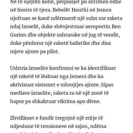
Në të njëjtën kohë, përplasjet po shtrihen edhe
në fronte të tjera. Rebelët Houthi në Jemen
njoftuan se kanë ndërmarrë një sulm me raketa
ndaj Izraelit, duke shënjestruar aeroportin Ben
Gurion dhe objekte ushtarake në jug të vendit,
duke përdorur një raketë balistike dhe disa
mjete ajrore pa pilot.
Ushtria izraelite konfirmoi se ka identifikuar
një raketë të lëshuar nga Jemeni dhe ka
aktivizuar sistemet e mbrojtjes ajrore. Sipas
mediave izraelite, raketa ra në një zonë të
hapur pa shkaktuar viktima apo dëme.
Zhvillimet e fundit tregojnë një rritje të
ndjeshme të tensioneve në rajon, ndërsa