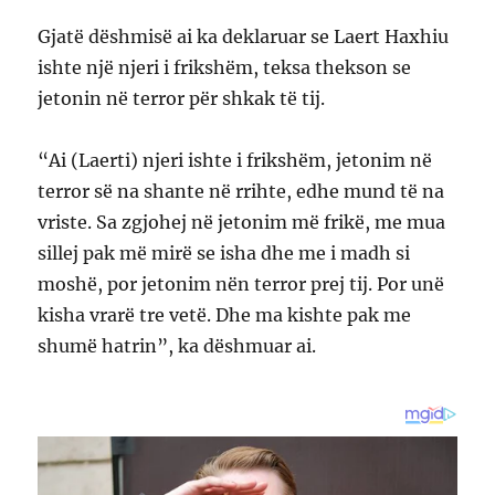
Gjatë dëshmisë ai ka deklaruar se Laert Haxhiu
ishte një njeri i frikshëm, teksa thekson se
jetonin në terror për shkak të tij.
“Ai (Laerti) njeri ishte i frikshëm, jetonim në
terror së na shante në rrihte, edhe mund të na
vriste. Sa zgjohej në jetonim më frikë, me mua
sillej pak më mirë se isha dhe me i madh si
moshë, por jetonim nën terror prej tij. Por unë
kisha vrarë tre vetë. Dhe ma kishte pak me
shumë hatrin”, ka dëshmuar ai.