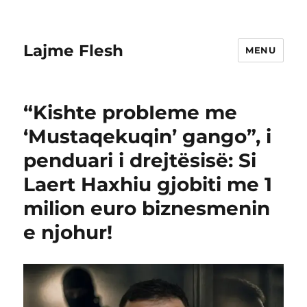
Lajme Flesh
MENU
“Kishte probIeme me
‘Mustaqekuqin’ gango”, i
penduari i drejtësisë: Si
Laert Haxhiu gjobiti me 1
milion euro biznesmenin
e njohur!