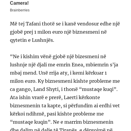
Më tej Tafani thotë se i kanë vendosur edhe një
gjobë prej 1 milon euro një biznesmeni në
qytetin e Lushnjës.
“Ne i kishim vënë gjobë një bizesmeni në
lushnje një djali me emrin Enea, mbiemrin s’ja
mbaj mend. Unë rrija aty, i kemi kërkuar 1
milon euro. Ky biznesmeni kishte probleme me
ca gango, Land Shyti, i thonë “mustaqe kuqi”.
Ata ishin vrarë e prerë, Laerti kërkonte
biznesmenin ta kapte, si përfundim ai erdhi vet
kërkoi ndihmë, pasi kishte probleme me
“mustaqe kuqin”. Ne e marrim biznesmenin
dhe dalim në dalje të Tiranës, e dërgojmë në