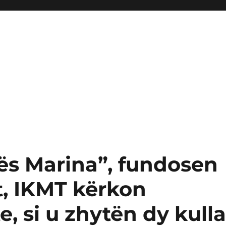
ës Marina”, fundosen
it, IKMT kërkon
, si u zhytën dy kull