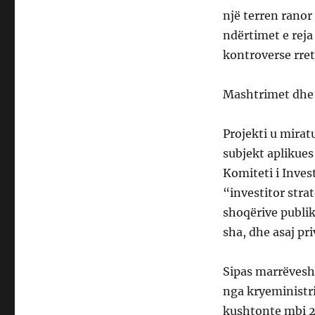
një terren rano
ndërtimet e reja
kontroverse rreth
Mashtrimet dhe
Projekti u mirat
subjekt aplikue
Komiteti i Inves
“investitor stra
shoqërive publ
sha, dhe asaj pr
Sipas marrëveshj
nga kryeministri
kushtonte mbi 2 