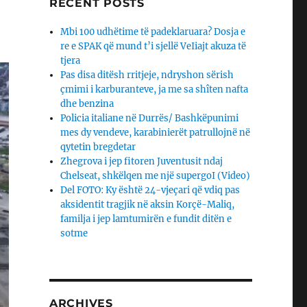
RECENT POSTS
Mbi 100 udhëtime të padeklaruara? Dosja e
re e SPAK që mund t’i sjellë VeIiajt akuza të
tjera
Pas disa ditësh rritjeje, ndryshon sërish
çmimi i karburanteve, ja me sa shîten nafta
dhe benzina
Policia italiane në Durrës/ Bashkëpunimi
mes dy vendeve, karabinierët patrullojnë në
qytetin bregdetar
Zhegrova i jep fitoren Juventusit ndaj
Chelseat, shkëlqen me një supergoI (Video)
Del FOTO: Ky është 24-vjeçari që vdiq pas
aksidentit tragjik në aksin Korçë-Maliq,
familja i jep lamtumirën e fundit ditën e
sotme
ARCHIVES