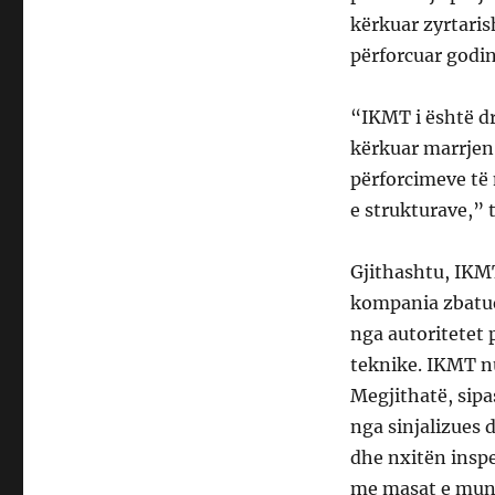
kërkuar zyrtaris
përforcuar godin
“IKMT i është dr
kërkuar marrjen
përforcimeve të
e strukturave,” 
Gjithashtu, IKMT
kompania zbatues
nga autoritetet 
teknike. IKMT n
Megjithatë, sipa
nga sinjalizues 
dhe nxitën inspe
me masat e mung