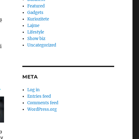
Featured
Gadgets
Kuriozitete
ë
Lajme
Lifestyle
Show biz
Uncategorized
i
META
Log in
Entries feed
Comments feed
WordPress.org