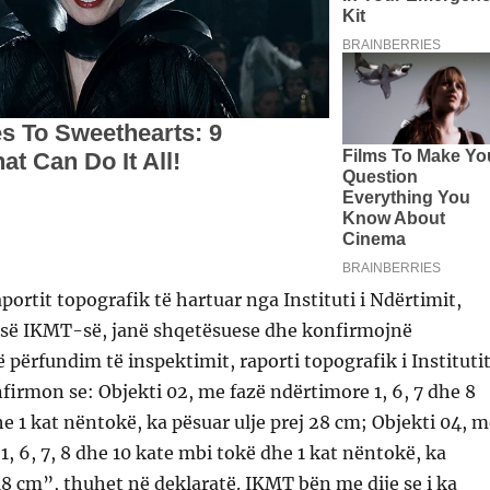
portit topografik të hartuar nga Instituti i Ndërtimit,
s së IKMT-së, janë shqetësuese dhe konfirmojnë
përfundim të inspektimit, raporti topografik i Instituti
firmon se: Objekti 02, me fazë ndërtimore 1, 6, 7 dhe 8
e 1 kat nëntokë, ka pësuar ulje prej 28 cm; Objekti 04, m
1, 6, 7, 8 dhe 10 kate mbi tokë dhe 1 kat nëntokë, ka
 18 cm”, thuhet në deklaratë. IKMT bën me dije se i ka