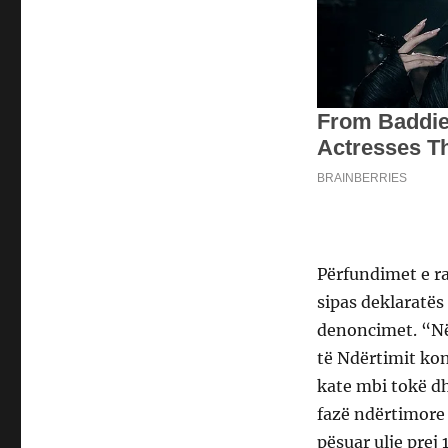
Përfundimet e ra
sipas deklaratë
denoncimet. “Në 
të Ndërtimit kon
kate mbi tokë dh
fazë ndërtimore 
pësuar ulje prej