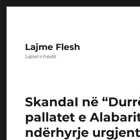
Lajme Flesh
Lajmet e Fundit
SkandaI në “Durr
pallatet e Alabar
ndërhyrje urgjente