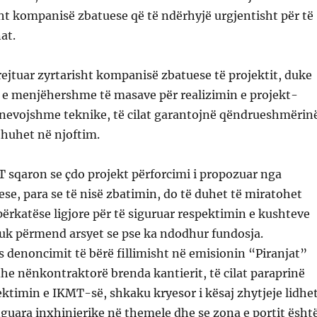
ht kompanisë zbatuese që të ndërhyjë urgjentisht për të
at.
ejtuar zyrtarisht kompanisë zbatuese të projektit, duke
 e menjëhershme të masave për realizimin e projekt-
 nevojshme teknike, të cilat garantojnë qëndrueshmërin
thuhet në njoftim.
 sqaron se çdo projekt përforcimi i propozuar nga
e, para se të nisë zbatimin, do të duhet të miratohet
përkatëse ligjore për të siguruar respektimin e kushteve
uk përmend arsyet se pse ka ndodhur fundosja.
s denoncimit të bërë fillimisht në emisionin “Piranjat”
dhe nënkontraktorë brenda kantierit, të cilat paraprinë
ktimin e IKMT-së, shkaku kryesor i kësaj zhytjeje lidhe
uara inxhinierike në themele dhe se zona e portit ësht