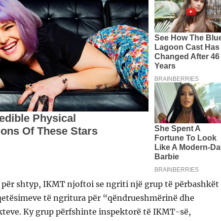
 për shtyp, IKMT njoftoi se ngriti një grup të përbashkët
hqetësimeve të ngritura për “qëndrueshmërinë dhe
kteve. Ky grup përfshinte inspektorë të IKMT-së,