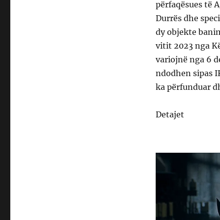
përfaqësues të A
Durrës dhe specia
dy objekte banim
vitit 2023 nga Kë
variojnë nga 6 
ndodhen sipas I
ka përfunduar dh
Detajet