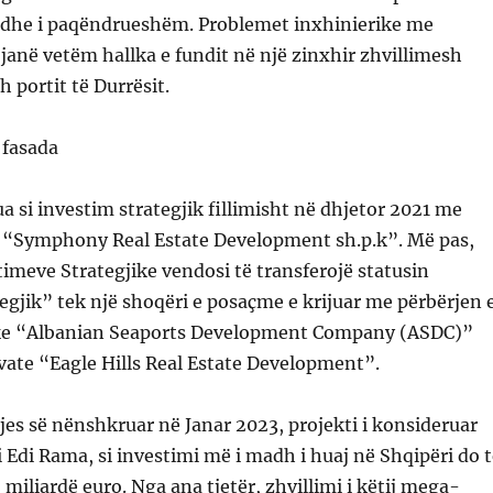
r dhe i paqëndrueshëm. Problemet inxhinierike me
 janë vetëm hallka e fundit në një zinxhir zhvillimesh
 portit të Durrësit.
 fasada
ua si investim strategjik fillimisht në dhjetor 2021 me
s “Symphony Real Estate Development sh.p.k”. Më pas,
timeve Strategjike vendosi të transferojë statusin
tegjik” tek një shoqëri e posaçme e krijuar me përbërjen 
ike “Albanian Seaports Development Company (ASDC)”
ivate “Eagle Hills Real Estate Development”.
es së nënshkruar në Janar 2023, projekti i konsideruar
 Edi Rama, si investimi më i madh i huaj në Shqipëri do t
miliardë euro. Nga ana tjetër, zhvillimi i këtij mega-