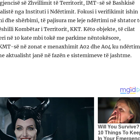
gjencisë së Zhvillimit të Territorit, IMT-së së Bashkisë
listë nga Instituti i Ndërtimit. Fokusi i verifikimit ishin
i dhe shërbimi, të pajisura me leje ndërtimi në shtator t
shilli Kombëtar i Territorit, KKT. Këto objekte, të cilat
deri në 10 kate mbi tokë me parkime nëntokësore,
KMT-së në zonat e menaxhimit A02 dhe A04 ku ndërtim
e aktualisht janë në fazën e sistemimeve të jashtme.