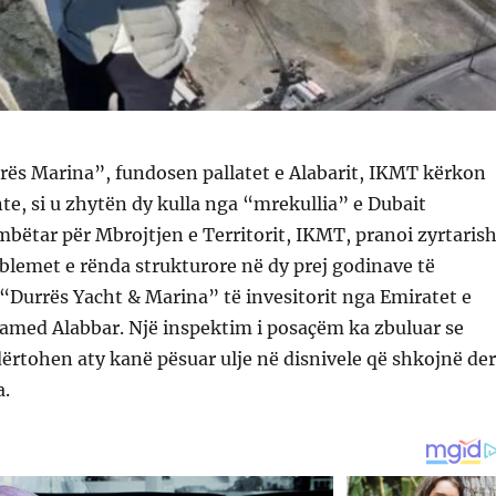
rës Marina”, fundosen pallatet e Alabarit, IKMT kërkon
te, si u zhytën dy kulla nga “mrekullia” e Dubait
bëtar për Mbrojtjen e Territorit, IKMT, pranoi zyrtarish
lemet e rënda strukturore në dy prej godinave të
 “Durrës Yacht & Marina” të invesitorit nga Emiratet e
med Alabbar. Një inspektim i posaçëm ka zbuluar se
dërtohen aty kanë pësuar ulje në disnivele që shkojnë der
a.