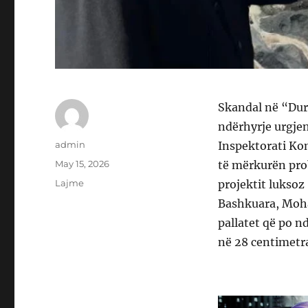
Skandal në “Dur
ndërhyrje urgjen
Author
admin
Inspektorati Kom
Posted
May 15, 2026
të mërkurën prob
on
Categories
Lajme
projektit luksoz
Bashkuara, Moha
pallatet që po n
në 28 centimetr