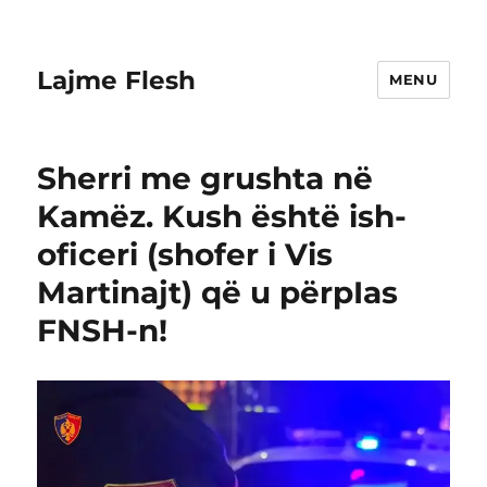
Lajme Flesh
MENU
Sherri me grushta në
Kamëz. Kush është ish-
oficeri (shofer i Vis
Martinajt) që u përpIas
FNSH-n!