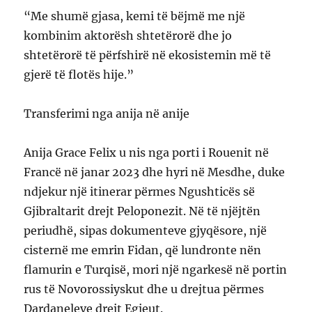
“Me shumë gjasa, kemi të bëjmë me një
kombinim aktorësh shtetërorë dhe jo
shtetërorë të përfshirë në ekosistemin më të
gjerë të flotës hije.”
Transferimi nga anija në anije
Anija Grace Felix u nis nga porti i Rouenit në
Francë në janar 2023 dhe hyri në Mesdhe, duke
ndjekur një itinerar përmes Ngushticës së
Gjibraltarit drejt Peloponezit. Në të njëjtën
periudhë, sipas dokumenteve gjyqësore, një
cisternë me emrin Fidan, që lundronte nën
flamurin e Turqisë, mori një ngarkesë në portin
rus të Novorossiyskut dhe u drejtua përmes
Dardaneleve drejt Egjeut.