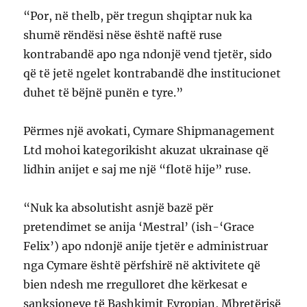
“Por, në thelb, për tregun shqiptar nuk ka
shumë rëndësi nëse është naftë ruse
kontrabandë apo nga ndonjë vend tjetër, sido
që të jetë ngelet kontrabandë dhe institucionet
duhet të bëjnë punën e tyre.”
Përmes një avokati, Cymare Shipmanagement
Ltd mohoi kategorikisht akuzat ukrainase që
lidhin anijet e saj me një “flotë hije” ruse.
“Nuk ka absolutisht asnjë bazë për
pretendimet se anija ‘Mestral’ (ish-‘Grace
Felix’) apo ndonjë anije tjetër e administruar
nga Cymare është përfshirë në aktivitete që
bien ndesh me rregulloret dhe kërkesat e
sanksioneve të Bashkimit Evropian, Mbretërisë