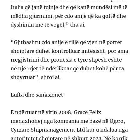
Italia që janë fqinje dhe që kanë mundësi më të
mëdha gjurmimi, për çdo anije që ka qoftë dhe
dyshimin më të vogël,” tha ai.
“Gjithashtu çdo anije e tillë që vjen në portet
shqiptare duhet kontrolluar imtësisht, por ama
rregjistrimi dhe pronësia e tyre shpesh është
në një rrjet të ndërlikuar që duhet kohë për ta
shqyrtuar”, shtoi ai.
Lufta dhe sanksionet
E ndërtuar në vitin 2008, Grace Felix
menaxhohej nga kompania me bazë në Qipro,
Cymare Shipmanagement Ltd kur u ndalua nga
autoritetet shqiptare në shkurt 2023. Në korrik