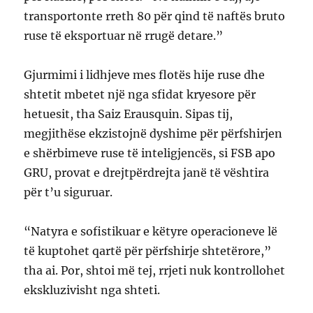
transportonte rreth 80 për qind të naftës bruto
ruse të eksportuar në rrugë detare.”
Gjurmimi i lidhjeve mes flotës hije ruse dhe
shtetit mbetet një nga sfidat kryesore për
hetuesit, tha Saiz Erausquin. Sipas tij,
megjithëse ekzistojnë dyshime për përfshirjen
e shërbimeve ruse të inteligjencës, si FSB apo
GRU, provat e drejtpërdrejta janë të vështira
për t’u siguruar.
“Natyra e sofistikuar e këtyre operacioneve lë
të kuptohet qartë për përfshirje shtetërore,”
tha ai. Por, shtoi më tej, rrjeti nuk kontrollohet
ekskluzivisht nga shteti.