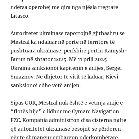
ndërsa operohej me qira nga njësia tregtare
Litasco.
Autoritetet ukrainase raportojnë gjithashtu se
Mestral ka ndaluar në porte në territore të
pushtuara ukrainase, përfshirë portin Kamysh-
Burun në shtator 2025. Më 11 prill 2025,
Ukraina sanksionoi kapitenin e anijes, Sergei
Smaznov. Në dhjetor të vitit të kaluar, Kievi
sanksionoi edhe vetë anijen.
Sipas GUR, Mestral nuk është e vetmja anije e
“flotës hije” e lidhur me Cymare Navigation
FZC. Kompania administron disa cisterna nafte
që autoritetet ukrainase besojnë se përdoren
për të shmangur embargon ndërkombëtare