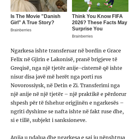
Ngarkesa ishte transferuar në bordin e Grace
Felix në Gjirin e Lakonisë, pranë brigjeve të
Greqisë, nga një tjetër anije-cisternë që ishte
nisur disa javë më herët nga porti rus
Novorossiysk, në Detin e Zi. Transferimi nga
një anije në një tjetër – një praktikë e përdorur
shpesh për të fshehur origjinën e ngarkesës –
ngriti dyshime se nafta ishte në fakt ruse dhe,
si e tillë, subjekt i sanksioneve.
Anija u ndalua dhe ngarkesa e saj iu nënshtrua