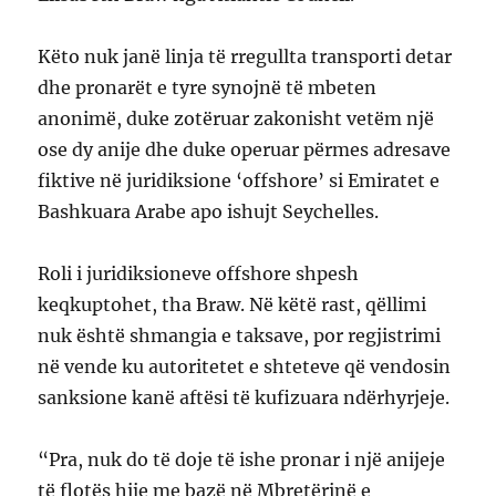
Këto nuk janë linja të rregullta transporti detar
dhe pronarët e tyre synojnë të mbeten
anonimë, duke zotëruar zakonisht vetëm një
ose dy anije dhe duke operuar përmes adresave
fiktive në juridiksione ‘offshore’ si Emiratet e
Bashkuara Arabe apo ishujt Seychelles.
Roli i juridiksioneve offshore shpesh
keqkuptohet, tha Braw. Në këtë rast, qëllimi
nuk është shmangia e taksave, por regjistrimi
në vende ku autoritetet e shteteve që vendosin
sanksione kanë aftësi të kufizuara ndërhyrjeje.
“Pra, nuk do të doje të ishe pronar i një anijeje
të flotës hije me bazë në Mbretërinë e