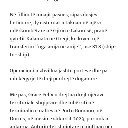
Në fillim të muajit pasues, sipas dosjes
hetimore, dy cisternat u takuan në ujëra
ndërkombëtare në Gjirin e Lakonisë, pranë
qytetit Kalamata në Greqi, ku kryen një
transferim “nga anija në anije”, ose STS (ship-
to-ship).
Operacioni u zhvillua jashtë porteve dhe pa
mbikëqyrje të drejtpërdrejtë doganore.
Më pas, Grace Felix u drejtua drejt ujërave
territoriale shqiptare dhe mbërriti në
terminalin e naftës në Porto Romano, në
Durrës, në mesin e shkurtit 2023, por nuk u
ankorua. Autoritetet shqiptare u njoftuan për