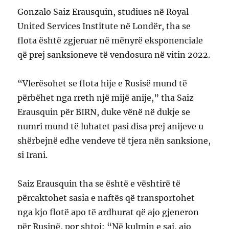
Gonzalo Saiz Erausquin, studiues në Royal
United Services Institute në Londër, tha se
flota është zgjeruar në mënyrë eksponenciale
që prej sanksioneve të vendosura në vitin 2022.
“Vlerësohet se flota hije e Rusisë mund të
përbëhet nga rreth një mijë anije,” tha Saiz
Erausquin për BIRN, duke vënë në dukje se
numri mund të luhatet pasi disa prej anijeve u
shërbejnë edhe vendeve të tjera nën sanksione,
si Irani.
Saiz Erausquin tha se është e vështirë të
përcaktohet sasia e naftës që transportohet
nga kjo flotë apo të ardhurat që ajo gjeneron
për Rusinë, por shtoi: “Në kulmin e saj, ajo