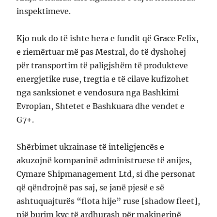
inspektimeve.
Kjo nuk do të ishte hera e fundit që Grace Felix,
e riemërtuar më pas Mestral, do të dyshohej
për transportim të paligjshëm të produkteve
energjetike ruse, tregtia e të cilave kufizohet
nga sanksionet e vendosura nga Bashkimi
Evropian, Shtetet e Bashkuara dhe vendet e
G7+.
Shërbimet ukrainase të inteligjencës e
akuzojnë kompaninë administruese të anijes,
Cymare Shipmanagement Ltd, si dhe personat
që qëndrojnë pas saj, se janë pjesë e së
ashtuquajturës “flota hije” ruse [shadow fleet],
një burim kyç të ardhurash për makinerinë