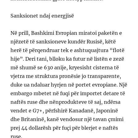
Sanksionet ndaj energjisë
Në prill, Bashkimi Evropian miratoi paketën e
njëzetë të sanksioneve kundër Rusisë, këtë
herë të përqendruar tek e ashtuquajtura “flotë
hije”. Deri tani, blloku ka futur në listën e zezë
më shumë se 630 anije, kryesisht cisterna të
vjetra me struktura pronësie jo transparente,
duke ua ndaluar hyrjen në portet evropiane. Një
embargo mbetet në fuqi për importet detare të
naftës ruse dhe nënprodukteve të saj, ndërsa
vendet e G7+, përfshirë Kanadanë, Japoninë
dhe Britaninë, kanë vendosur një tavan çmimi
prej 44 dollarësh për fuçi për blerjet e naftës
ruse.