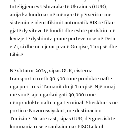
Inteligjencës Ushtarake të Ukrainës (GUR),
anija ka lundruar në mënyrë të përsëritur me
sistemin e identifikimit automatik AIS të fikur
gjatë dy viteve të fundit dhe është përfshirë në
lëvizje të dyshimta pranë porteve ruse në Detin
e Zi, si dhe në ujërat pranë Greqisë, Turqisë dhe
Libisë.
Në shtator 2025, sipas GUR, cisterna
transportoi rreth 30,500 tonë produkte nafte
nga porti rus i Tamanit drejt Turqisë. Një muaj
më vonë, ajo ngarkoi gati 30,000 tonë
nënprodukte nafte nga terminali Sheskharis në
portin e Novorossiyskut, me destinacion
Tunizinë. Në atë rast, sipas GUR, dërgues ishte
kompania ruse e sanksionuar PJSC Lukoil,