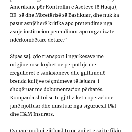
Amerikane për Kontrollin e Aseteve të Huaja),
BE-së dhe Mbretërisë së Bashkuar, dhe nuk ka
pasur asnjëherë kritika apo pretendime nga
asnjë institucion perëndimor apo organizatë
ndërkombëtare detare.”
Sipas saj, çdo transport i ngarkesave me
origjinë ruse kryhet në përputhje me
rregulloret e sanksioneve dhe gjithmonë
brenda kufijve të çmimeve të lejuara, i
shoqëruar me dokumentacion përkatës.
Kompania shtoi se të gjitha këto operacione
janë njoftuar dhe miratuar nga siguruesit P&I
dhe H&M Insurers.
Cymare mohoi gjithashtu që anijet e saj të fikin