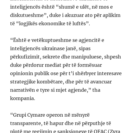
inteligjencës është “shumë e ulët, në mos e
diskutueshme”, duke i akuzuar ato për aplikim
të “logjikës ekonomike të luftës”.
“Është e vetëkuptueshme se agjencitë e
inteligjencës ukrainase janë, sipas
përkufizimit, sekrete dhe manipuluese, shpesh
duke përdorur mediat për të formësuar
opinionin publik ose për t’i shërbyer interesave
strategjike kombëtare, dhe për të avancuar
narrativën e tyre si mjet agjende,” tha
kompania.
“Grupi Cymare operon në mënyrë
transparente, të hapur dhe në përputhje të
plotë me regjimin e sanksioneve të OFAC (Zyra