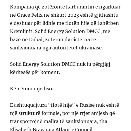
Kompania që zotëronte karburantin e ngarkuar
në Grace Felix në shkurt 2023 është gjithashtu
e dyshuar për lidhje me flotën hije që i shërben
Kremlinit. Solid Energy Solution DMCC, me
bazë në Dubai, zotëron dy cisterna të
sanksionuara nga autoritetet ukrainase.
Solid Energy Solution DMCC nuk iu përgjigj
kërkesës për koment.
Kërcënim mjedisor
E ashtuquajtura “flotë hije” e Rusisë nuk është
një strukturë formale, por një rrjet anijesh që
transportojnë mallra të sanksionuara, tha
Elisabeth Braw nga Atlantic Council.