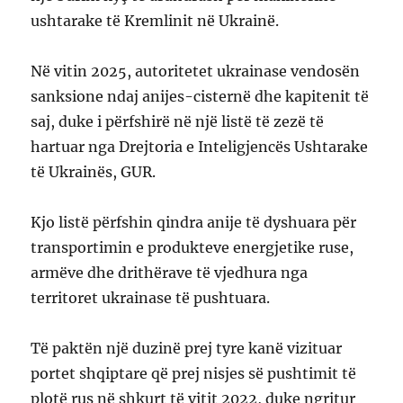
ushtarake të Kremlinit në Ukrainë.
Në vitin 2025, autoritetet ukrainase vendosën
sanksione ndaj anijes-cisternë dhe kapitenit të
saj, duke i përfshirë në një listë të zezë të
hartuar nga Drejtoria e Inteligjencës Ushtarake
të Ukrainës, GUR.
Kjo listë përfshin qindra anije të dyshuara për
transportimin e produkteve energjetike ruse,
armëve dhe drithërave të vjedhura nga
territoret ukrainase të pushtuara.
Të paktën një duzinë prej tyre kanë vizituar
portet shqiptare që prej nisjes së pushtimit të
plotë rus në shkurt të vitit 2022, duke ngritur