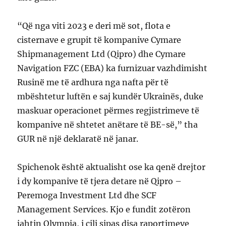
“Që nga viti 2023 e deri më sot, flota e
cisternave e grupit të kompanive Cymare
Shipmanagement Ltd (Qipro) dhe Cymare
Navigation FZC (EBA) ka furnizuar vazhdimisht
Rusinë me të ardhura nga nafta për të
mbështetur luftën e saj kundër Ukrainës, duke
maskuar operacionet përmes regjistrimeve të
kompanive në shtetet anëtare të BE-së,” tha
GUR në një deklaratë në janar.
Spichenok është aktualisht ose ka qenë drejtor
i dy kompanive të tjera detare në Qipro –
Peremoga Investment Ltd dhe SCF
Management Services. Kjo e fundit zotëron
jahtin Olympia, i cili sipas disa raportimeve