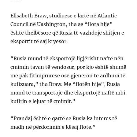
Elisabeth Braw, studiuese e lartë në Atlantic
Council në Uashington, tha se “flota hije”
është thelbësore që Rusia të vazhdojë shitjen e
eksportit të saj kryesor.
“Rusia mund të eksportojë ligjërisht naftë nën
çmimin tavan të vendosur, por kjo është shumë
më pak fitimprurëse ose gjeneron të ardhura të
kufizuara,” tha Braw. Me “flotën hije”, Rusia
mund të transportojë dhe eksportojë naftë mbi
kufirin e lejuar të çmimit.”
“Prandaj është e qartë se Rusia ka interes të
madh në përdorimin e kësaj flote.”