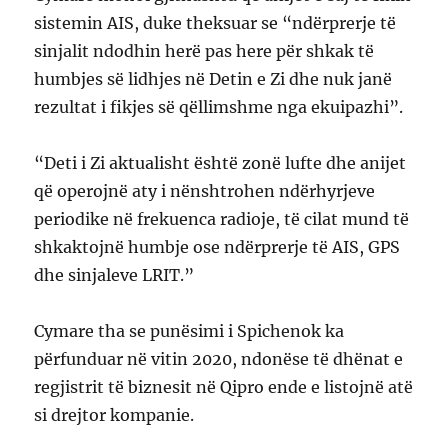
sistemin AIS, duke theksuar se “ndërprerje të
sinjalit ndodhin herë pas here për shkak të
humbjes së lidhjes në Detin e Zi dhe nuk janë
rezultat i fikjes së qëllimshme nga ekuipazhi”.
“Deti i Zi aktualisht është zonë lufte dhe anijet
që operojnë aty i nënshtrohen ndërhyrjeve
periodike në frekuenca radioje, të cilat mund të
shkaktojnë humbje ose ndërprerje të AIS, GPS
dhe sinjaleve LRIT.”
Cymare tha se punësimi i Spichenok ka
përfunduar në vitin 2020, ndonëse të dhënat e
regjistrit të biznesit në Qipro ende e listojnë atë
si drejtor kompanie.