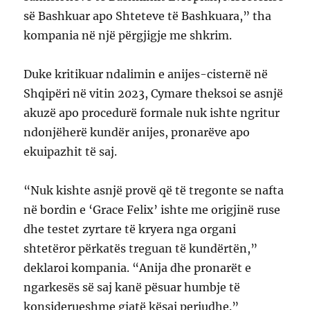
së Bashkuar apo Shteteve të Bashkuara,” tha
kompania në një përgjigje me shkrim.
Duke kritikuar ndalimin e anijes-cisternë në
Shqipëri në vitin 2023, Cymare theksoi se asnjë
akuzë apo procedurë formale nuk ishte ngritur
ndonjëherë kundër anijes, pronarëve apo
ekuipazhit të saj.
“Nuk kishte asnjë provë që të tregonte se nafta
në bordin e ‘Grace Felix’ ishte me origjinë ruse
dhe testet zyrtare të kryera nga organi
shtetëror përkatës treguan të kundërtën,”
deklaroi kompania. “Anija dhe pronarët e
ngarkesës së saj kanë pësuar humbje të
konsiderueshme gjatë kësaj periudhe.”