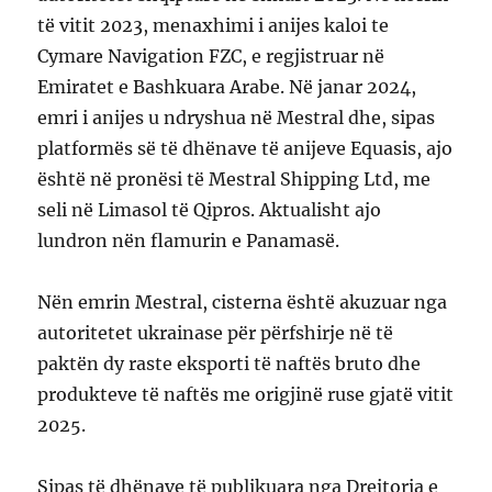
të vitit 2023, menaxhimi i anijes kaloi te
Cymare Navigation FZC, e regjistruar në
Emiratet e Bashkuara Arabe. Në janar 2024,
emri i anijes u ndryshua në Mestral dhe, sipas
platformës së të dhënave të anijeve Equasis, ajo
është në pronësi të Mestral Shipping Ltd, me
seli në Limasol të Qipros. Aktualisht ajo
lundron nën flamurin e Panamasë.
Nën emrin Mestral, cisterna është akuzuar nga
autoritetet ukrainase për përfshirje në të
paktën dy raste eksporti të naftës bruto dhe
produkteve të naftës me origjinë ruse gjatë vitit
2025.
Sipas të dhënave të publikuara nga Drejtoria e