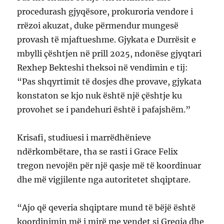
procedurash gjyqësore, prokuroria vendore i
rrëzoi akuzat, duke përmendur mungesë
provash të mjaftueshme. Gjykata e Durrësit e
mbylli çështjen në prill 2025, ndonëse gjyqtari
Rexhep Bekteshi theksoi në vendimin e tij:
“Pas shqyrtimit të dosjes dhe provave, gjykata
konstaton se kjo nuk është një çështje ku
provohet se i pandehuri është i pafajshëm.”
Krisafi, studiuesi i marrëdhënieve
ndërkombëtare, tha se rasti i Grace Felix
tregon nevojën për një qasje më të koordinuar
dhe më vigjilente nga autoritetet shqiptare.
“Ajo që qeveria shqiptare mund të bëjë është
koordinimin më i mirë me vendet si Greqia dhe