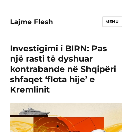
Lajme Flesh
MENU
Investigimi i BIRN: Pas
një rasti të dyshuar
kontrabande në Shqipëri
shfaqet ‘fIota hije’ e
Kremlinit