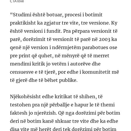
“Studimi është botuar, procesi i botimit
praktikisht ka zgjatur tre vite, tre versione. Ky
është versioni i fundit. Pra përpara versionit të
parë, dorëzimit të versionit të parë në 2003 ka
qenë një version i ndërmjetëm parabotues ose
pre print që quhet, në mënyrë që të merret
mendimi kritik jo vetëm i autorëve dhe
censuesve e të tjerë, por edhe i komunitetit më
të gjerë dhe të bëhet publike.
Njëkohësisht edhe kritikat të shihen, të
testohen pra një përballje e hapur le të themi
faktesh jo njerëzish. Që nga dorëzimi për botim
deri në botim kanë shkuar tre vite dhe ka edhe
disa vite më herët deri tek dorëzimi për botim