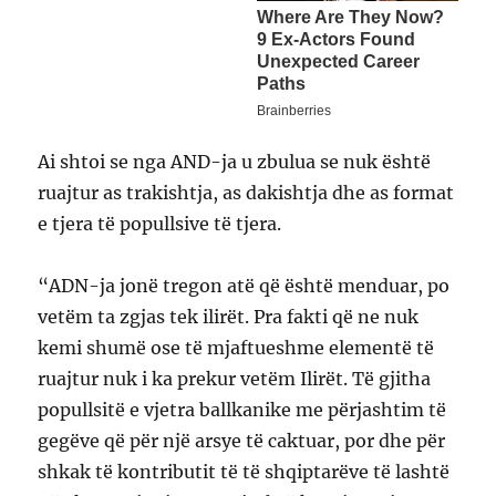
Ai shtoi se nga AND-ja u zbulua se nuk është
ruajtur as trakishtja, as dakishtja dhe as format
e tjera të popullsive të tjera.
“ADN-ja jonë tregon atë që është menduar, po
vetëm ta zgjas tek ilirët. Pra fakti që ne nuk
kemi shumë ose të mjaftueshme elementë të
ruajtur nuk i ka prekur vetëm Ilirët. Të gjitha
popullsitë e vjetra ballkanike me përjashtim të
gegëve që për një arsye të caktuar, por dhe për
shkak të kontributit të të shqiptarëve të lashtë