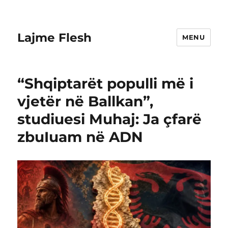
Lajme Flesh
MENU
“Shqiptarët populli më i
vjetër në Ballkan”,
studiuesi Muhaj: Ja çfarë
zbuIuam në ADN