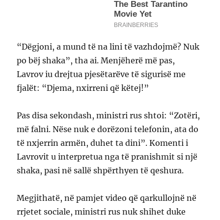
“Dëgjoni, a mund të na lini të vazhdojmë? Nuk
po bëj shaka”, tha ai. Menjëherë më pas,
Lavrov iu drejtua pjesëtarëve të sigurisë me
fjalët: “Djema, nxirreni që këtej!”
Pas disa sekondash, ministri rus shtoi: “Zotëri,
më falni. Nëse nuk e dorëzoni telefonin, ata do
të nxjerrin armën, duhet ta dini”. Komenti i
Lavrovit u interpretua nga të pranishmit si një
shaka, pasi në sallë shpërthyen të qeshura.
Megjithatë, në pamjet video që qarkullojnë në
rrjetet sociale, ministri rus nuk shihet duke