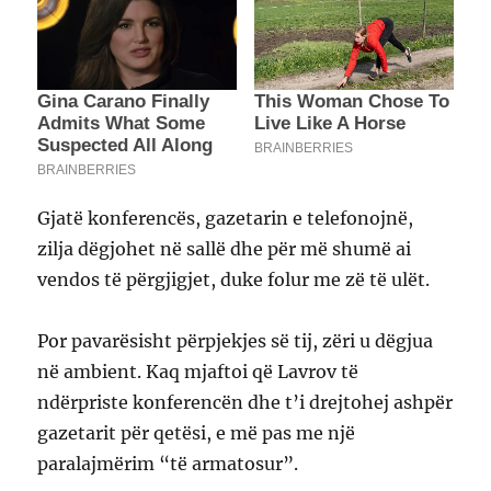
Gjatë konferencës, gazetarin e telefonojnë,
zilja dëgjohet në sallë dhe për më shumë ai
vendos të përgjigjet, duke folur me zë të ulët.
Por pavarësisht përpjekjes së tij, zëri u dëgjua
në ambient. Kaq mjaftoi që Lavrov të
ndërpriste konferencën dhe t’i drejtohej ashpër
gazetarit për qetësi, e më pas me një
paralajmërim “të armatosur”.