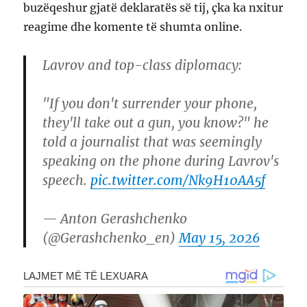
buzëqeshur gjatë deklaratës së tij, çka ka nxitur
reagime dhe komente të shumta online.
Lavrov and top-class diplomacy:
"If you don't surrender your phone,
they'll take out a gun, you know?" he
told a journalist that was seemingly
speaking on the phone during Lavrov's
speech.
pic.twitter.com/Nk9H10AA5f
— Anton Gerashchenko
(@Gerashchenko_en)
May 15, 2026