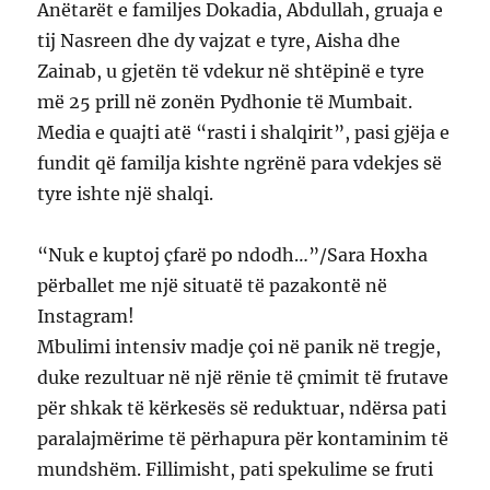
Anëtarët e familjes Dokadia, Abdullah, gruaja e
tij Nasreen dhe dy vajzat e tyre, Aisha dhe
Zainab, u gjetën të vdekur në shtëpinë e tyre
më 25 prill në zonën Pydhonie të Mumbait.
Media e quajti atë “rasti i shalqirit”, pasi gjëja e
fundit që familja kishte ngrënë para vdekjes së
tyre ishte një shalqi.
“Nuk e kuptoj çfarë po ndodh…”/Sara Hoxha
përballet me një situatë të pazakontë në
Instagram!
Mbulimi intensiv madje çoi në panik në tregje,
duke rezultuar në një rënie të çmimit të frutave
për shkak të kërkesës së reduktuar, ndërsa pati
paralajmërime të përhapura për kontaminim të
mundshëm. Fillimisht, pati spekulime se fruti