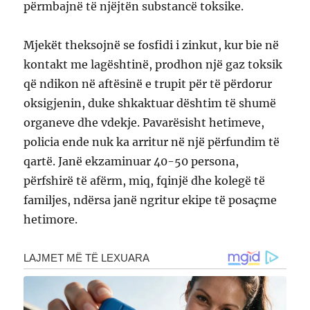
përmbajnë të njëjtën substancë toksike.
Mjekët theksojnë se fosfidi i zinkut, kur bie në
kontakt me lagështinë, prodhon një gaz toksik
që ndikon në aftësinë e trupit për të përdorur
oksigjenin, duke shkaktuar dështim të shumë
organeve dhe vdekje. Pavarësisht hetimeve,
policia ende nuk ka arritur në një përfundim të
qartë. Janë ekzaminuar 40-50 persona,
përfshirë të afërm, miq, fqinjë dhe kolegë të
familjes, ndërsa janë ngritur ekipe të posaçme
hetimore.