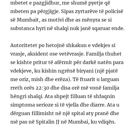
mbetet e pazgjidhur, me shumë pyetje që
mbeten pa përgjigje. Sipas zyrtarëve të policisë
së Mumbait, as motivi dhe as mënyra se si
substanca hyri në shalqi nuk janë sqaruar ende.
Autoritetet po hetojnë shkakun e vdekjes si
vrasje, aksident ose vetëvrasje. Familja thuhet
se kishte pritur të afërmit për darkë natën para
vdekjeve, ku kishin ngrënë biryani (një pjatë
me oriz, mish dhe erëza). Të ftuarit u larguan
rreth orës 22:30 dhe disa orë më vonë familja
hëngri shalqi. Ata shpejt filluan të shfaqnin
simptoma serioze si të vjella dhe diarre. Ata u
dërguan fillimisht në një spital aty pranë dhe
më pas në Spitalin JJ në Mumbai, ku vdiqën.