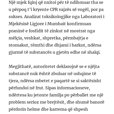
Një mjek fqinj që nxitoi për të ndihmuar tha se
u përpoq t’i kryente CPR vajzës së vogël, por pa
sukses. Analizat toksikologjike nga Laboratori i
Mjekësisë Ligjore i Mumbait konfirmuan
praninë e fosfidit të zinkut në mostrat nga
mëlçia, veshkat, shpretka, përmbajtja e
stomakut, tëmthi dhe dhjami i barkut, ndërsa
gjurmë të substancës u gjetën edhe në shalqi.
Megjithatë, autoritetet deklarojnë se e njëjta
substancë nuk është zbuluar në ushqime të
tjera, ndërsa mbetet e paqartë se si saktësisht
përfundoi në frut. Sipas informacioneve,
ndërtesa ku jetonte familja po përballet me një
problem serioz me brejtësit, dhe shumë banorë
përdorin helme dhe karrema që shpesh