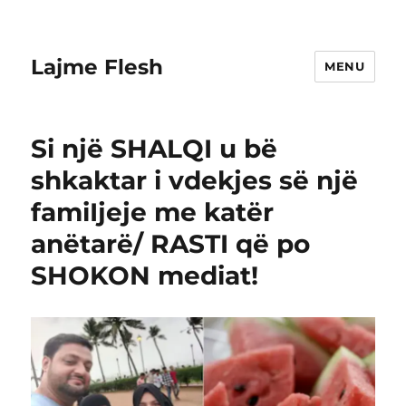
Lajme Flesh
MENU
Si një SHALQI u bë
shkaktar i vdekjes së një
famiIjeje me katër
anëtarë/ RASTI që po
SHOKON mediat!