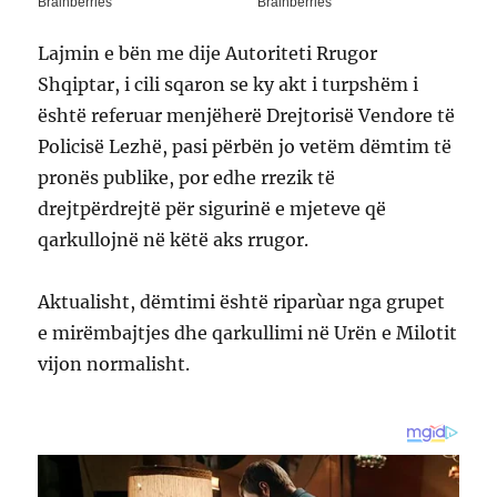
Lajmin e bën me dije Autoriteti Rrugor
Shqiptar, i cili sqaron se ky akt i turpshëm i
është referuar menjëherë Drejtorisë Vendore të
Policisë Lezhë, pasi përbën jo vetëm dëmtim të
pronës publike, por edhe rrezik të
drejtpërdrejtë për sigurinë e mjeteve që
qarkullojnë në këtë aks rrugor.
Aktualisht, dëmtimi është riparùar nga grupet
e mirëmbajtjes dhe qarkullimi në Urën e Milotit
vijon normalisht.