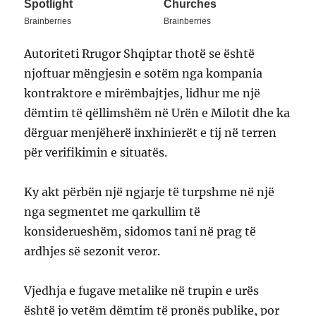
Autoriteti Rrugor Shqiptar thotë se është
njoftuar mëngjesin e sotëm nga kompania
kontraktore e mirëmbajtjes, lidhur me një
dëmtim të qëllimshëm në Urën e Milotit dhe ka
dërguar menjëherë inxhinierët e tij në terren
për verifikimin e situatës.
Ky akt përbën një ngjarje të turpshme në një
nga segmentet me qarkullim të
konsiderueshëm, sidomos tani në prag të
ardhjes së sezonit veror.
Vjedhja e fugave metalike në trupin e urës
është jo vetëm dëmtim të pronës publike, por