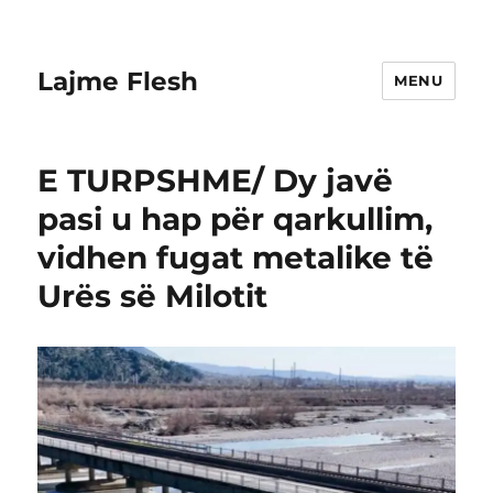
Lajme Flesh
MENU
E TURPSHME/ Dy javë
pasi u hap për qarkullim,
vidhen fugat metalike të
Urës së Milotit