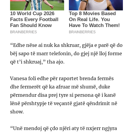
“Edhe nëse ai nuk ka shkruar, gjëja e parë që do
bëj sapo të marr telefonin, do gjej një lloj forme
që t’i shkruaj,” tha ajo.
Vanesa foli edhe për raportet brenda fermës
dhe fermerët që ka afruar më shumë, duke
përmendur disa prej tyre si persona që i kanë
lënë përshtypje të veçantë gjatë qëndrimit në
show.
“Unë mendoj që çdo njëri aty të nxjerr ngjyra