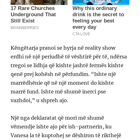
Këngëtarja pranoi se hyrja në reality show
erdhi në një periudhë të vështirë për të, ndërsa
tregoi se lidhja që kishte jashtë fermës kishte
qenë prej kohësh në përfundim. “Ishte një
marrëdhënie që në një moment do kishte
marrë fund. Ishte më shumë inerci pse
vazhdoi,” u shpreh ajo.
Një nga deklaratat që mori më shumë
vëmendje ishte ajo për ish-partnerin, ku
Vanesa la të kuptohej se dëshiron të rikthejë