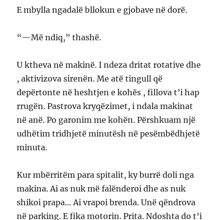
E mbylla ngadalë bllokun e gjobave në dorë.
“—Më ndiq,” thashë.
U ktheva në makinë. I ndeza dritat rotative dhe
, aktivizova sirenën. Me atë tingull që
depërtonte në heshtjen e kohës , fillova t’i hap
rrugën. Pastrova kryqëzimet, i ndala makinat
në anë. Po garonim me kohën. Përshkuam një
udhëtim tridhjetë minutësh në pesëmbëdhjetë
minuta.
Kur mbërritëm para spitalit, ky burrë doli nga
makina. Ai as nuk më falënderoi dhe as nuk
shikoi prapa… Ai vrapoi brenda. Unë qëndrova
në parking. E fika motorin. Prita. Ndoshta do t’i