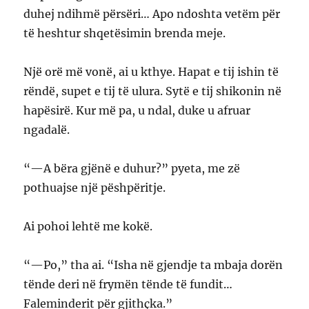
duhej ndihmë përsëri… Apo ndoshta vetëm për
të heshtur shqetësimin brenda meje.
Një orë më vonë, ai u kthye. Hapat e tij ishin të
rëndë, supet e tij të ulura. Sytë e tij shikonin në
hapësirë. Kur më pa, u ndal, duke u afruar
ngadalë.
“—A bëra gjënë e duhur?” pyeta, me zë
pothuajse një pëshpëritje.
Ai pohoi lehtë me kokë.
“—Po,” tha ai. “Isha në gjendje ta mbaja dorën
tënde deri në frymën tënde të fundit…
Faleminderit për gjithçka.”