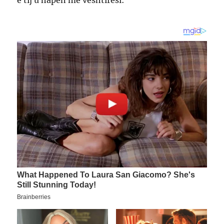
e tij u hapën me vështirësi: