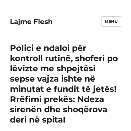
Lajme Flesh
MENU
PoIici e ndaloi për
kontroll rutinë, shoferi po
lëvizte me shpejtësi
sepse vajza ishte në
minutat e fundit të jetës!
Rrëfimi prekës: Ndeza
sirenën dhe shoqërova
deri në spitaI