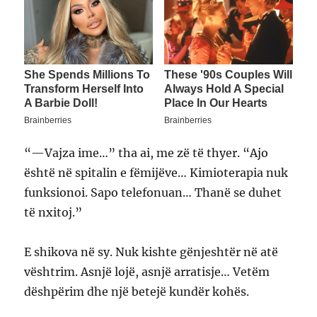
“—Vajza ime…” tha ai, me zë të thyer. “Ajo
është në spitalin e fëmijëve… Kimioterapia nuk
funksionoi. Sapo telefonuan… Thanë se duhet
të nxitoj.”
E shikova në sy. Nuk kishte gënjeshtër në atë
vështrim. Asnjë lojë, asnjë arratisje… Vetëm
dëshpërim dhe një betejë kundër kohës.