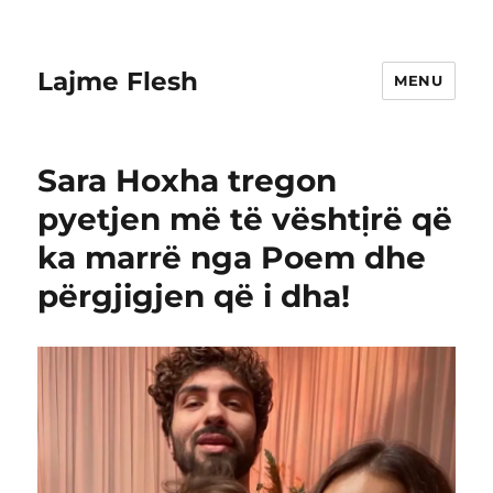
Lajme Flesh
MENU
Sara Hoxha tregon
pyetjen më të vështịrë që
ka marrë nga Poem dhe
përgjigjen që i dha!