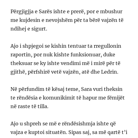
Përgjigjja e Sarës ishte e prerë, por e mbushur
me kujdesin e nevojshëm për ta bërë vajzën të
ndihej e sigurt.
Ajo i shpjegoi se kishin tentuar ta rregullonin
raportin, por nuk kishte funksionuar, duke
theksuar se ky ishte vendimi më i mirë për të
gjithë, përfshirë vetë vajzën, atë dhe Ledrin.
Në përfundim të kësaj teme, Sara vuri theksin
te rëndësia e komunikimit të hapur me fëmijët
në raste të tilla.
Ajo u shpreh se më e rëndësishmja ishte që
vajza e kuptoi situatën. Sipas saj, sa më qartë t’i