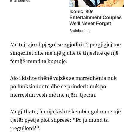
Më tej, ajo shpjegoi se zgjodhi t’i përgjigjej me
sinqeritet dhe me një gjuhë të thjeshtë që një
fëmijë mund ta kuptojë.
Ajo i kishte thënë vajzës se marrëdhënia nuk
po funksiononte dhe se prindërit nuk po
merreshin vesh më me njëri-tjetrin.
Megjithatë, fëmija kishte këmbëngulur me një
tjetër pyetje plot shpresë: “Po ju mund ta
rregulloni?”.