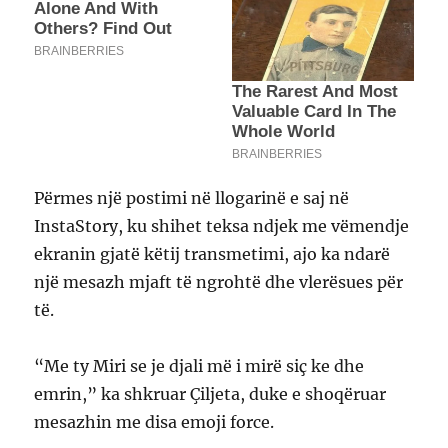
Përmes një postimi në llogarinë e saj në
InstaStory, ku shihet teksa ndjek me vëmendje
ekranin gjatë këtij transmetimi, ajo ka ndarë
një mesazh mjaft të ngrohtë dhe vlerësues për
të.
“Me ty Miri se je djali më i mirë siç ke dhe
emrin,” ka shkruar Çiljeta, duke e shoqëruar
mesazhin me disa emoji force.