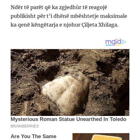
Ndër të parët që ka zgjedhùr të reagojë
publikisht për t’i dhënë mbështetje maksimale
ka qenë këngëtarja e njohur Çiljeta Xhilaga.