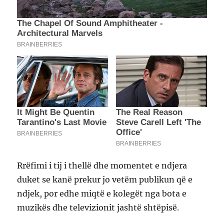
Rrëfimi i tij i thellë dhe momentet e ndjera
duket se kanë prekur jo vetëm publikun që e
ndjek, por edhe miqtë e kolegët nga bota e
muzikës dhe televizionit jashtë shtëpisë.