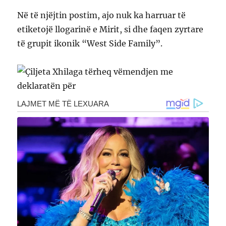
Në të njëjtin postim, ajo nuk ka harruar të
etiketojë llogarinë e Mirit, si dhe faqen zyrtare
të grupit ikonik “West Side Family”.